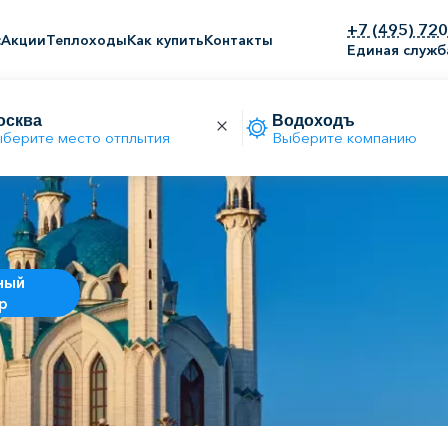
+7 (495) 72
с
Акции
Теплоходы
Как купить
Контакты
Единая служб
берите место отплытия
Выберите компанию
ный
р