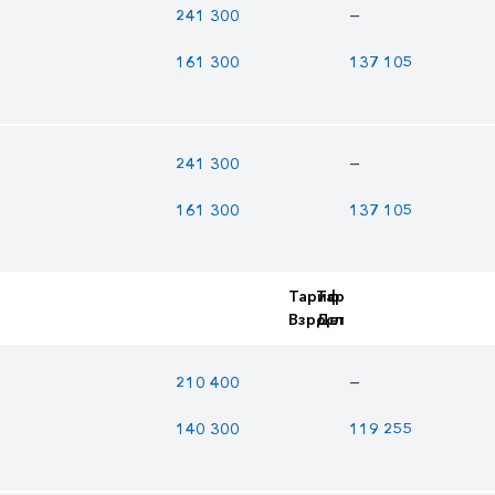
—
241 300
161 300
137 105
—
241 300
161 300
137 105
Тариф
Тариф
Взрослый
Детский
—
210 400
140 300
119 255