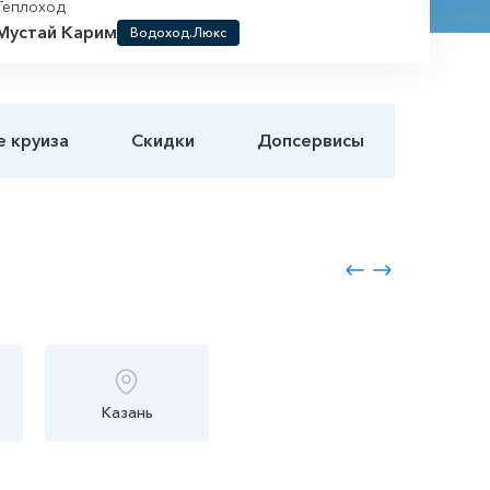
Теплоход
Мустай Карим
Водоход.Люкс
е круиза
Скидки
Допсервисы
Казань