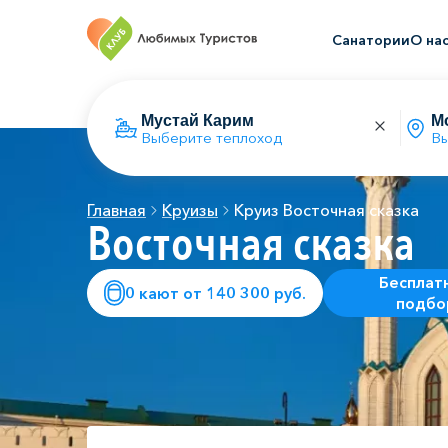
Санатории
О на
Выберите теплоход
Вы
Главная
Круизы
Круиз Восточная сказка
Восточная сказка
Бесплат
0 кают от 140 300 руб.
подбо