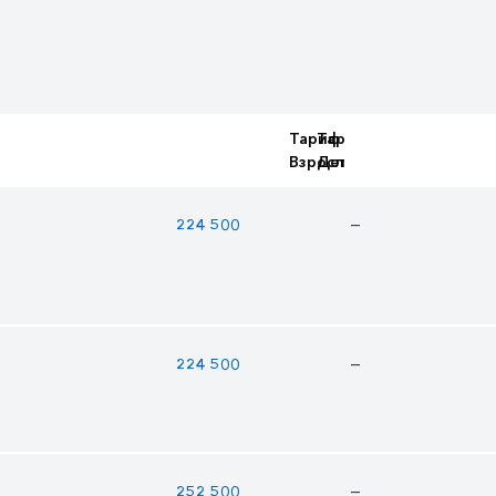
Тариф
Тариф
Взрослый
Детский
—
224 500
—
224 500
—
252 500