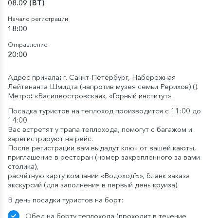
08.09 (ВТ)
Начало регистрации
18:00
Отправление
20:00
Адрес причала
:
г. Санкт-Петербург, Набережная
Лейтенанта Шмидта (напротив музея семьи Рерихов) ().
Метро
:
«Василеостровская», «Горный институт»
.
Посадка туристов на теплоход производится с 11:00 до
14:00.
Вас встретят у трапа теплохода, помогут с багажом и
зарегистрируют на рейс.
После регистрации вам выдадут ключ от вашей каюты,
приглашение в ресторан (номер закреплённого за вами
столика),
расчётную карту компании «ВодоходЪ», бланк заказа
экскурсий (для заполнения в первый день круиза).
В день посадки туристов на борт:
Обед на борту теплохода (проходит в течение