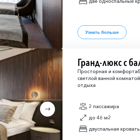
две односпальные кр
Узнать больше
Гранд-люкс с б
Просторная и комфортаб
светлой ванной комнато
отдыха
2 пассажира
до 46 м2
двуспальная кровать