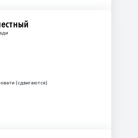
местный
ади
овати (сдвигаются)