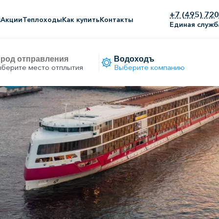
+7 (495) 72
с
Акции
Теплоходы
Как купить
Контакты
Единая служб
берите место отплытия
Выберите компанию