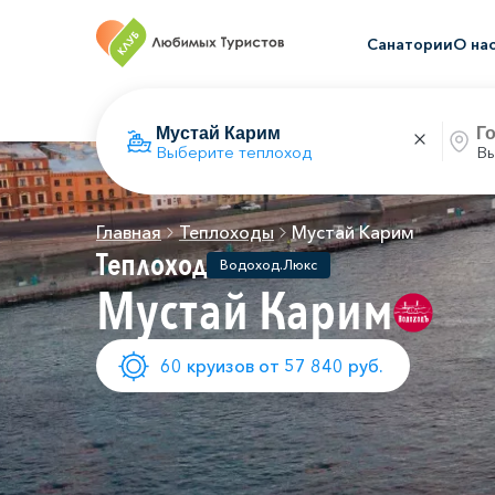
Санатории
О на
Выберите теплоход
Вы
Главная
Теплоходы
Мустай Карим
Теплоход
Водоход.Люкс
Мустай Карим
60 круизов от 57 840 руб.