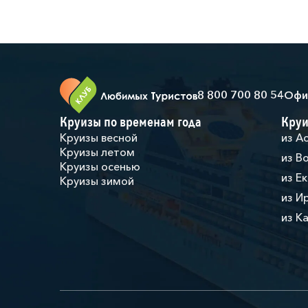
8 800 700 80 54
Офи
Круизы по временам года
Круи
Круизы весной
из А
Круизы летом
из В
Круизы осенью
из Е
Круизы зимой
из И
из К