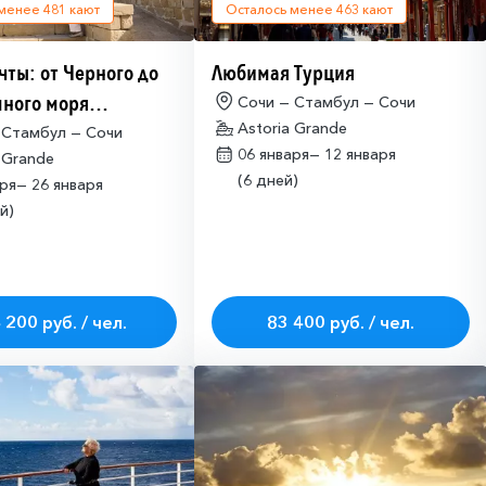
 менее
481
кают
Осталось менее
463
кают
чты: от Черного до
Любимая Турция
ного моря
Сочи — Стамбул — Сочи
Astoria Grande
имо оформлять
 Стамбул — Сочи
06 января—
12 января
 Grande
ие на посещение
(6 дней)
аря—
26 января
ETA-IL)
й)
 200 руб. / чел.
83 400 руб. / чел.