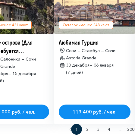
 менее
421
кают
Осталось менее
348
кают
 острова (Для
Любимая Турция
ребуется
Сочи — Стамбул — Сочи
Astoria Grande
щая многократная
 Салоники — Сочи
30 декабря—
06 января
 Grande
ая виза)
(7 дней)
абря—
15 декабря
й)
 000 руб. / чел.
113 400 руб. / чел.
1
2
3
4
...
200