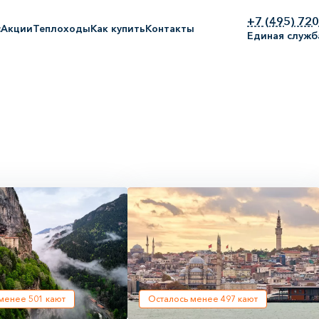
+7 (495) 72
с
Акции
Теплоходы
Как купить
Контакты
Единая служб
 менее
501
кают
Осталось менее
497
кают