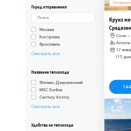
Осталось
Город отправления
Круиз ме
Средизем
Москва
(необход
Сочи —
Кострома
Astoria
разрешен
Ярославль
12 янв
Израиля (
Смотреть все
(15 дне
Название теплохода
Феликс Дзержинский
144
MSC Euribia
Century Victory
Смотреть все
Удобства на теплоходе