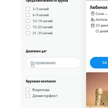
Продолжительность круиза
Любимая
3–5 ночей
Сочи —
6–9 ночей
Astoria
10–14 ночей
23 дек
15–20 ночей
(5 дней
21–30 ночей
Диапазон дат
54 
Круизная компания
Водоходъ
Донинтурфлот