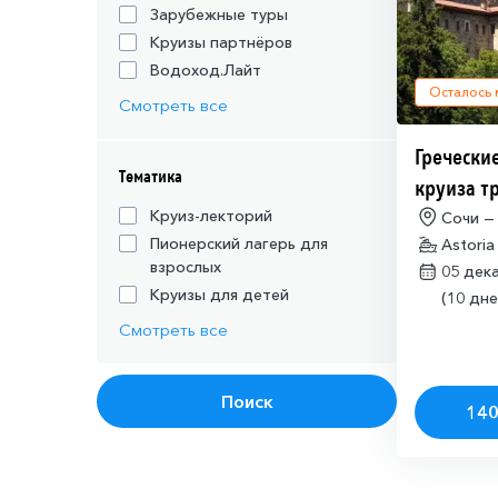
Зарубежные туры
Круизы партнёров
Водоход.Лайт
Осталось
Смотреть все
Греческие
Тематика
круиза т
действую
Круиз-лекторий
Сочи —
Пионерский лагерь для
Astoria
шенгенск
взрослых
05 дек
Круизы для детей
(10 дне
Смотреть все
Поиск
140