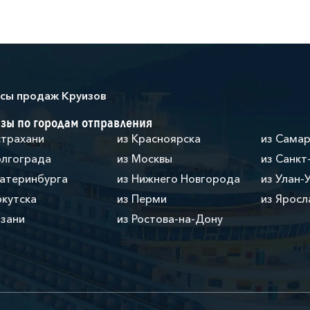
сы продаж Круизов
зы по городам отправления
страхани
из Красноярска
из Сама
олгограда
из Москвы
из Санкт
катеринбурга
из Нижнего Новгорода
из Улан-
ркутска
из Перми
из Яросл
азани
из Ростова-на-Дону