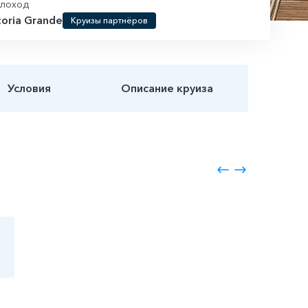
плоход
toria Grande
Круизы партнёров
Условия
Описание круиза