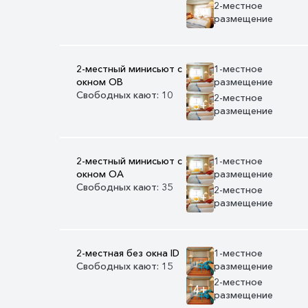
2-местное
3+
размещение
2-местный минисьют с
1-местное
окном OB
размещение
Свободных кают: 10
2-местное
3+
размещение
2-местный минисьют с
1-местное
окном OA
размещение
Свободных кают: 35
2-местное
3+
размещение
2-местная без окна ID
1-местное
Свободных кают: 15
размещение
2-местное
4+
размещение