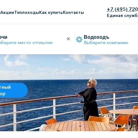
+7 (495) 72
с
Акции
Теплоходы
Как купить
Контакты
Единая служб
берите место отплытия
Выберите компанию
тный
ор