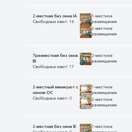
2-местная без окна IA
1-местное
Свободных кают: 16
размещение
2-местное
4+
размещение
Трехместная без окна
2-местное
4+
IB
размещение
Свободных кают: 17
2-местный минисьют с
1-местное
окном OC
размещение
Свободных кают: 0
2-местное
3+
размещение
2-местная без окна IE
1-местное
Свободных кают: 0
размещение