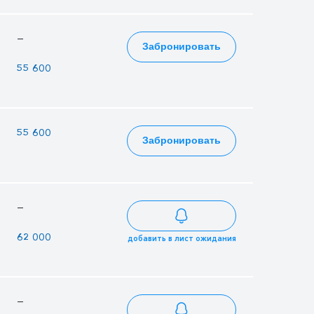
—
—
—
Забронировать
—
—
55 600
55 600
43 600
23 000
Забронировать
—
—
—
—
—
62 000
добавить в лист ожидания
—
—
—