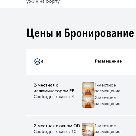
ужин на борту.
Цены и Бронирование
Размещение
4
2-местная с
1-местное
иллюминатором PB
размещение
Свободных кают: 8
2-местное
3+
размещение
2-местная с окном OD
1-местное
Свободных кают: 10
размещение