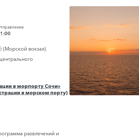
тправление
1:00
/5 (Морской вокзал).
т центрального
ации в морпорту Сочи»
страции в морском порту)
программа развлечений и