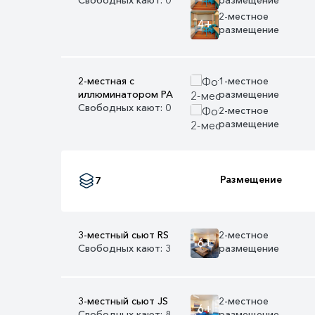
2-местное
4+
размещение
2-местная с
1-местное
иллюминатором PA
размещение
Свободных кают: 0
2-местное
размещение
0+
Размещение
7
3-местный сьют RS
2-местное
6+
Свободных кают: 3
размещение
3-местный сьют JS
2-местное
6+
Свободных кают: 8
размещение