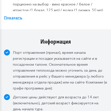
порционно на выбор - вино красное / белое /
игристое (1 бокал, 125 мл) / водка (1 рюмка, 50 мл)
/ пиво (1 бокал, 300 мл) / домашний морс (1 бокал,
Показать
200 мл).
Компания
оставляет
за
собой
право изменить
систему питания.
Информация
Порт отправления (причал), время начала
регистрации и посадки указывается на сайте и в
посадочном талоне. Окончательное время
отправления теплохода можно уточнить за день до
отправления в рейс у Вашего менеджера (у любого
менеджера отдела продаж) или на сайте Компании (в
графе программа дня).
Детские цены действуют для возраста до 14 лет
(включительно), детский возраст фиксируется на
день начала тура.