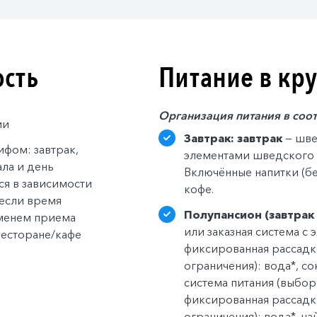
ость
Питание в кр
Организация питания в соо
ии
Завтрак: завтрак
— шве
ифом: завтрак,
элементами шведского 
ала и день
Включённые напитки (без
ся в зависимости
кофе.
 если время
Полупансион (завтрак 
еменем приема
или заказная система с
ресторане/кафе
фиксированная рассадка
ограничения): вода*, со
система питания (выбор 
фиксированная рассадка
ограничения): вода*, ч