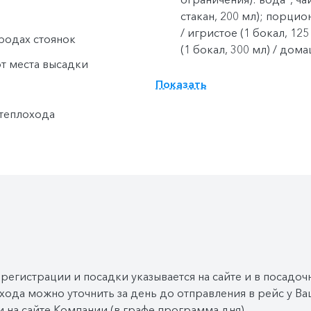
стакан, 200 мл); порцио
/ игристое (1 бокал, 125
родах стоянок
(1 бокал, 300 мл) / дом
от места высадки
Полный пансион (завтр
Показать
шведский стол или зака
шведского стола, фикс
 теплохода
напитки (без ограничени
заказная система питани
фиксированная рассадка
ограничения): вода*, ча
заказная система питани
фиксированная рассадка
ограничения): вода*, ч
стакан, 200 мл); порцио
/ игристое (1 бокал, 125
(1 бокал, 300 мл) / дом
 регистрации и посадки указывается на сайте и в посадоч
хода можно уточнить за день до отправления в рейс у 
Дополнительно обед и
 на сайте Компании (в графе программа дня).