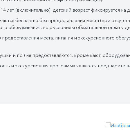
системе предварительно
листу. О своем намере
14 лет (включительно), детский возраст фиксируется на д
на стойку администрато
маются бесплатно без предоставления места (при отсутст
Дополнительно обед и 
ого обслуживания, но с условием обязательной оплаты де
любое удобное время.
з предоставления места, питания и экскурсионного обслу
Бутилированная вода в к
ежедневное пополнение
ушки и пр.) не предоставляются, кроме кают, оборудова
Бутилированная вода (1 
мость и экскурсионная программа являются предварител
экскурсию.
*вода подается в графи
Компания
оставляет
за
соб