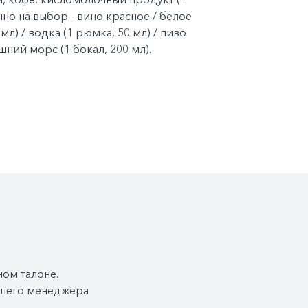
нно на выбор - вино красное / белое
 мл) / водка (1 рюмка, 50 мл) / пиво
ашний морс (1 бокал, 200 мл).
ак + обед + ужин): завтрак
—
зная система с элементами
ированная рассадка. Включённые
я): вода*, сок, чай, кофе;
обед
—
я (выбор блюд со 2-го дня круиза),
. Включённые напитки (без
й, кофе, морс (порционно);
ужин
—
я (выбор блюд со 2-го дня круиза),
. Включённые напитки (без
ай, кофе, кисломолочный продукт (1
нно на выбор - вино красное / белое
 мл) / водка (1 рюмка, 50 мл) / пиво
ашний морс (1 бокал, 200 мл).
ном талоне.
Вашего менеджера
 ужин можно приобрести по