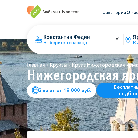
Санатории
О на
Выберите теплоход
Вы
Главная
Круизы
Круиз Нижегородская ярм
Нижегородская яр
Бесплатн
2 кают от 18 000 руб.
подбор