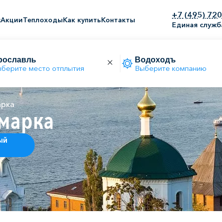
+7 (495) 72
с
Акции
Теплоходы
Как купить
Контакты
Единая служб
берите место отплытия
Выберите компанию
арка
марка
ый