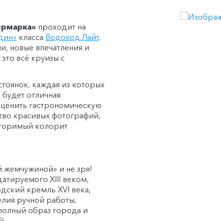
ярмарка»
проходит на
дин»
класса
Водоход.Лайт
.
и, новые впечатления и
это всё круизы с
стоянок, каждая из которых
 будет отличная
оценить гастрономическую
тво красивых фотографий,
вторимый колорит
 жемчужиной» и не зря!
атируемого XIII веком,
дский кремль XVI века,
елия ручной работы,
 полный образ города и
й.