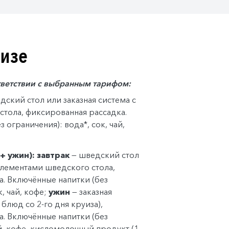
уизе
тветствии с выбранным тарифом:
дский стол или заказная система с
стола, фиксированная рассадка.
 ограничения): вода*, сок, чай,
+ ужин): завтрак
— шведский стол
 элементами шведского стола,
. Включённые напитки (без
к, чай, кофе;
ужин
— заказная
блюд со 2-го дня круиза),
. Включённые напитки (без
ай, кофе, кисломолочный продукт (1