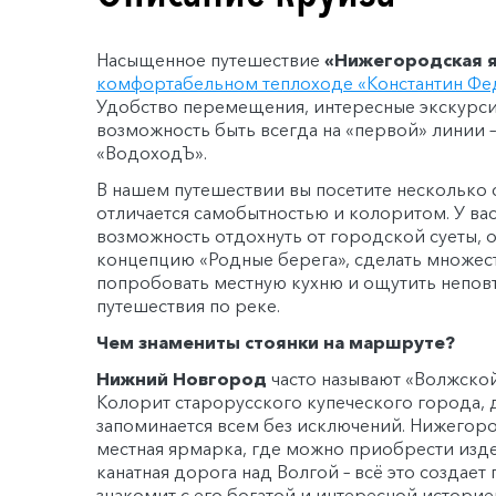
Насыщенное путешествие
«Нижегородская 
комфортабельном теплоходе
«Константин Фе
Удобство перемещения, интересные экскурси
возможность быть всегда на «первой» линии – 
«ВодоходЪ».
В нашем путешествии вы посетите несколько 
отличается самобытностью и колоритом. У вас
возможность отдохнуть от городской суеты, 
концепцию «Родные берега», сделать множес
попробовать местную кухню и ощутить непо
путешествия по реке.
Чем знамениты стоянки на маршруте?
Нижний Новгород
часто называют «Волжской
Колорит старорусского купеческого города, д
запоминается всем без исключений. Нижегоро
местная ярмарка, где можно приобрести изд
канатная дорога над Волгой – всё это создает
знакомит с его богатой и интересной историе