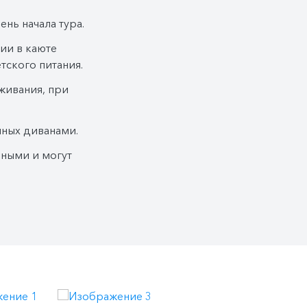
го заказа блюд согласно прайс-
нии необходимо заранее сообщить
ень начала тура.
рской. Детям до 12 лет скидка 50%.
вии в каюте
ужин можно приобрести по меню в
тского питания.
живания, при
аюте (1 бутылка 0,5л на человека) –
.
нных диванами.
бутылка 0,5л на человека) на
ьными и могут
не на шведской линии.
ой
право изменить систему питания.