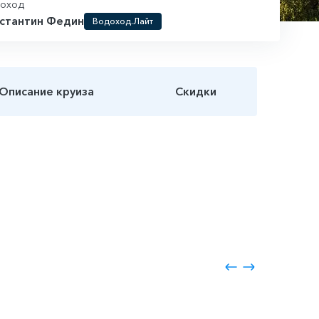
лоход
стантин Федин
Водоход.Лайт
Описание круиза
Скидки