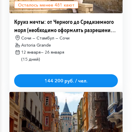
Осталось менее
481
кают
Круиз мечты: от Черного до Средиземного
моря (необходимо оформлять разрешение
на посещение Израиля (ETA-IL)
Сочи — Стамбул — Сочи
Astoria Grande
12 января—
26 января
(15 дней)
144 200 руб. / чел.