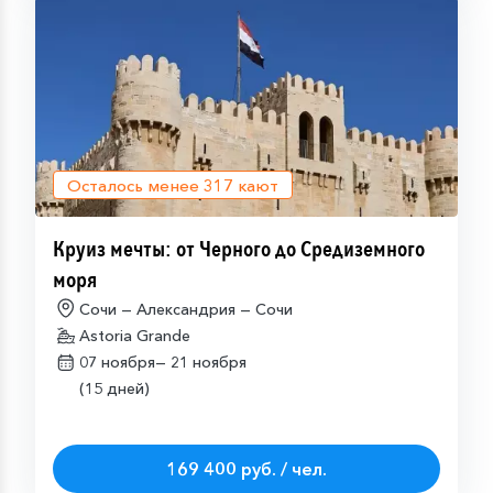
Осталось менее
317
кают
Круиз мечты: от Черного до Средиземного
моря
Сочи — Александрия — Сочи
Astoria Grande
07 ноября—
21 ноября
(15 дней)
169 400 руб. / чел.