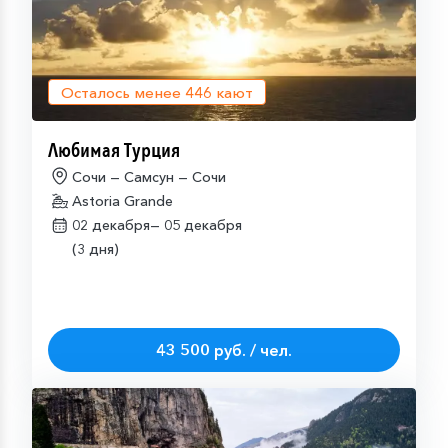
Осталось менее
446
кают
Любимая Турция
Сочи — Самсун — Сочи
Astoria Grande
02 декабря—
05 декабря
(3 дня)
43 500 руб. / чел.