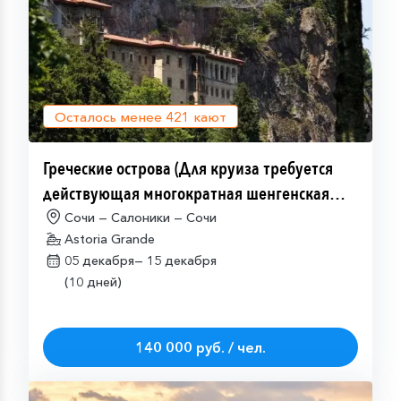
Осталось менее
421
кают
Греческие острова (Для круиза требуется
действующая многократная шенгенская
виза)
Сочи — Салоники — Сочи
Astoria Grande
05 декабря—
15 декабря
(10 дней)
140 000 руб. / чел.