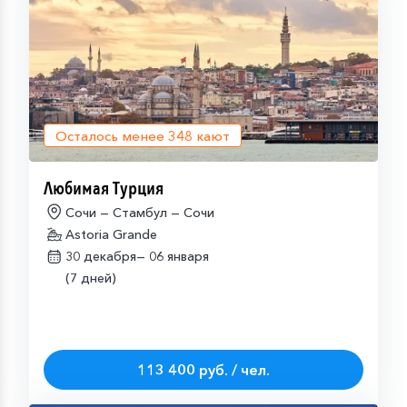
Осталось менее
348
кают
Любимая Турция
Сочи — Стамбул — Сочи
Astoria Grande
30 декабря—
06 января
(7 дней)
113 400 руб. / чел.