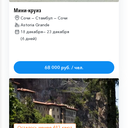
Мини-круиз
Сочи — Стамбул — Сочи
Astoria Grande
18 декабря—
23 декабря
(6 дней)
68 000 руб. / чел.
Осталось менее
483
кают