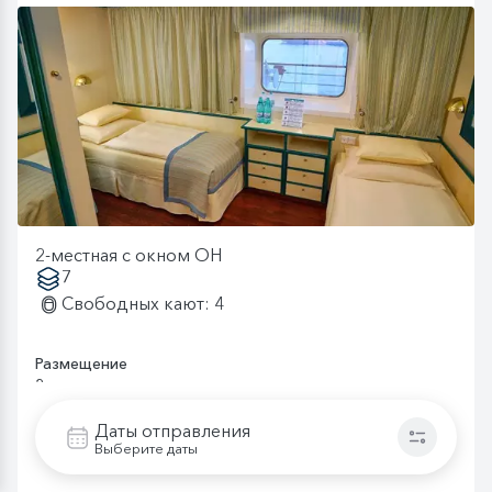
2-местная с окном OH
7
Свободных кают: 4
Размещение
2-местное размещение
Взрослый (Astoria)
56 800
Даты отправления
Выберите даты
Подростковый (Astoria)
56 800