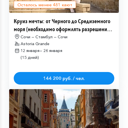
Осталось менее
481
кают
Круиз мечты: от Черного до Средиземного
моря (необходимо оформлять разрешение
на посещение Израиля (ETA-IL)
Сочи — Стамбул — Сочи
Astoria Grande
12 января—
26 января
(15 дней)
144 200 руб. / чел.