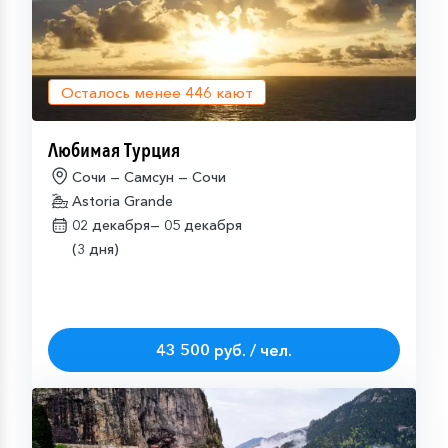
Осталось менее
446
кают
Любимая Турция
Сочи — Самсун — Сочи
Astoria Grande
02 декабря—
05 декабря
(3 дня)
43 500 руб. / чел.