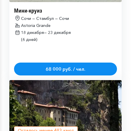
Мини-круиз
Сочи — Стамбул — Сочи
Astoria Grande
18 декабря—
23 декабря
(6 дней)
68 000 руб. / чел.
Осталось менее
483
кают