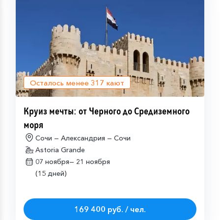
Осталось менее
317
кают
Круиз мечты: от Черного до Средиземного
моря
Сочи — Александрия — Сочи
Astoria Grande
07 ноября—
21 ноября
(15 дней)
169 400 руб. / чел.