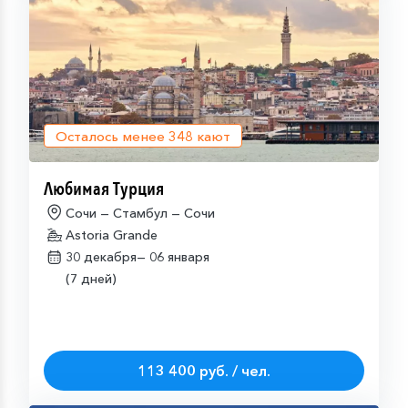
Осталось менее
348
кают
Любимая Турция
Сочи — Стамбул — Сочи
Astoria Grande
30 декабря—
06 января
(7 дней)
113 400 руб. / чел.