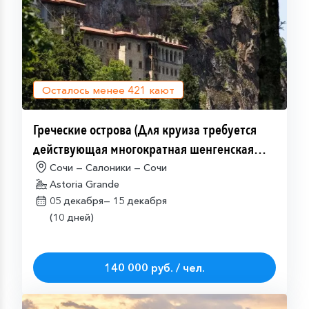
Осталось менее
421
кают
Греческие острова (Для круиза требуется
действующая многократная шенгенская
виза)
Сочи — Салоники — Сочи
Astoria Grande
05 декабря—
15 декабря
(10 дней)
140 000 руб. / чел.