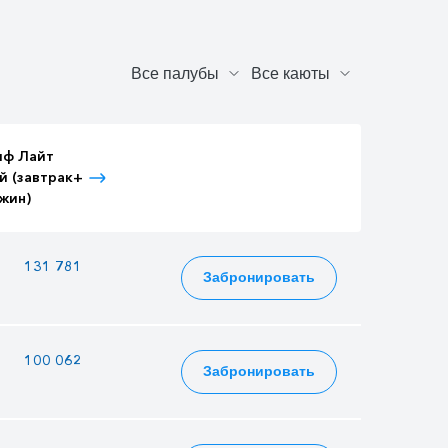
иф Лайт
Тариф Лайт
Тариф Лайт
й (завтрак+
Детский (завтрак+
Взрослый (3-
жин)
ужин)
разовое питание)
—
131 781
143 871
Забронировать
100 062
87 210
109 242
Забронировать