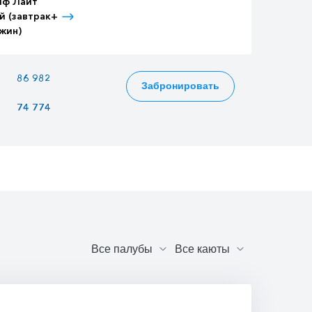
иф Лайт
Тариф Лайт
Тариф Лайт
й (завтрак+
Детский (завтрак+
Взрослый (3-
жин)
ужин)
разовое питание)
86 982
75 810
94 962
Забронировать
74 774
65 170
81 634