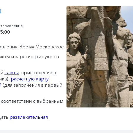
к
тправление
5:00
равления. Время Московское.
гажом и зарегистрируют на
ей
каюты
, приглашение в
ика),
расчётную карту
й
(для заполнения в первый
в соответствии с выбранным
дать
развлекательная