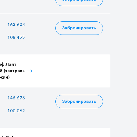
—
162 628
177 548
Забронировать
108 455
94 525
118 405
иф Лайт
Тариф Лайт
Тариф Лайт
й (завтрак+
Детский (завтрак+
Взрослый (3-
жин)
ужин)
разовое питание)
—
148 676
162 316
Забронировать
100 062
87 210
109 242