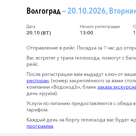
Волгоград
— 20.10.2026, Вторни
Дата
Начало регистрации
О
20.10 (ВТ)
13:00
1
Отправление в рейс. Посадка за 1 час до отп
Вас встретят у трапа теплохода, помогут с ба
рейс.
После регистрации вам выдадут ключ от ваш
ресторан
, (номер закреплённого за вами стол
компании «ВодоходЪ», бланк
заказа экскурси
день круиза).
Услуги по питанию предоставляются с обеда 
тарифом.
Каждый день на борту теплохода вас будет ж
программа
.