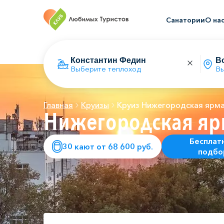
Санатории
О на
Выберите теплоход
Вы
Главная
Круизы
Круиз Нижегородская ярм
Нижегородская яр
Бесплат
30 кают от 68 600 руб.
подбо