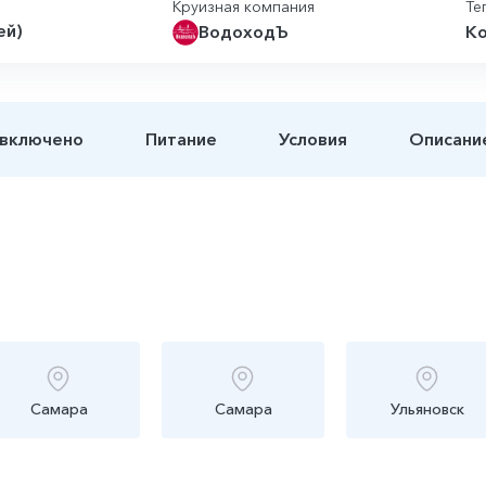
Круизная компания
Те
ей)
ВодоходЪ
Ко
 включено
Питание
Условия
Описани
Самара
Самара
Ульяновск