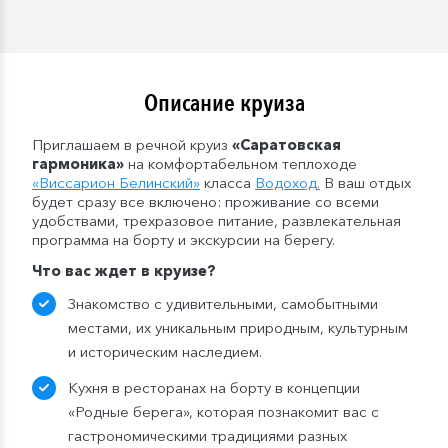
Мы оставляем за собой право изменить систему
питания.
Описание круиза
Приглашаем в речной круиз
«Саратовская
гармоника»
на комфортабельном теплоходе
«
Виссарион Белинский
»
класса
Водоход
.
В ваш отдых
будет сразу все включено: проживание со всеми
удобствами, трехразовое питание, развлекательная
программа на борту и экскурсии на берегу.
Что
вас
ждет в круизе
?
Знакомство с удивительными, самобытными
местами, их уникальным природным, культурным
и историческим наследием.
Кухня в ресторанах на борту в концепции
«Родные берега», которая познакомит вас с
гастрономическими традициями разных