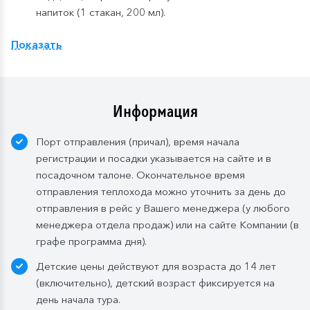
напиток (1 стакан, 200 мл).
Расширенный тариф.
Фиксированная рассадка в
Показать
ресторане «Нева» на шлюпочной палу
бе
,
количество мест ограничено
.
Для кают класса «Люкс» и «Полулюкс» расширенный
тариф предусмотрен по умолчанию.
Информация
Завтрак:
шведский стол или заказная система с
Порт отправления (причал), время начала
элементами шведского стола. Включены напитки
регистрации и посадки указывается на сайте и в
без ограничения: вода, сок, чай, кофе. В рейсах до
посадочном талоне. Окончательное время
4-х дней при ранней высадке в день прибытия
отправления теплохода можно уточнить за день до
завтрак континентальный;
отправления в рейс у Вашего менеджера (у любого
Обед:
заказная система питания, выбор блюд со 2-
менеджера отдела продаж) или на сайте Компании (в
го дня круиза. Включены напитки без ограничения:
графе программа дня).
вода, чай, кофе, морс;
Детские цены действуют для возраста до 14 лет
Ужин:
заказная система питания, выбор блюд со 2-
(включительно), детский возраст фиксируется на
го дня круиза. Включены напитки без ограничения:
день начала тура.
вода, чай, кофе. По запросу гостя: кисломолочный