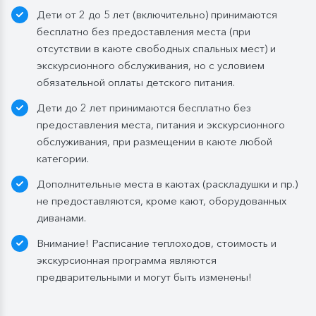
Дети от 2 до 5 лет (включительно) принимаются
напиток (1 стакан, 200 мл). На выбор: вино красное /
бесплатно без предоставления места (при
белое / игристое (1 бокал, 125 мл) / водка (1
отсутствии в каюте свободных спальных мест) и
Бутилированная вода в каюте:
экскурсионного обслуживания, но с условием
Каюты класса «Люкс» и «Полулюкс»:
обязательной оплаты детского питания.
ежедневное пополнение — 1 бутылка (0,5 л.) в день;
Дети до 2 лет принимаются бесплатно без
Стандартные каюты:
без пополнений, только в
предоставления места, питания и экскурсионного
день посадки:
обслуживания, при размещении в каюте любой
— в рейсах до 4 дней включительно: 1 бутылка (0,5
категории.
л.) при одноместном размещении, 1 бутылка (1,5 л.)
Дополнительные места в каютах (раскладушки и пр.)
в 2- и 3-местном размещении;
не предоставляются, кроме кают, оборудованных
— в рейсах от 5 дней до 10 дней включительно: 1
диванами.
бутылка (1,5 л.);
— в рейсах от 11 до 15 дней включительно: 2
Внимание! Расписание теплоходов, стоимость и
бутылки (1,5 л.);
экскурсионная программа являются
— в рейсах от 16 до 20 дней включительно: 3
предварительными и могут быть изменены!
бутылки (1,5 л.);
— в рейсах от 21 до 25 дней: 4 бутылки (1,5 л.).