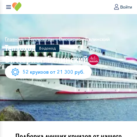
Войти
Главная
Теплоходы
Виссарион Белинский
Теплоход
Водоход
Виссарион Белинский
52 круизов от 21 300 руб.
Подборка лучших круизов от нашего