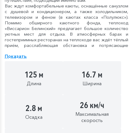
путешествия, подходящий именно вам.
Вас ждут комфортабельные каюты, оснащённые санузлом
с душевой и кондиционером, а также холодильником,
телевизором и феном (в каютах класса «Полулюкс»).
Помимо обширного каютного фонда, теплоход
«Виссарион Белинский» предлагает большое количество
уютных мест для отдыха. В атмосферных барах и
гостеприимных ресторанах на теплоходе вас ждёт тёплый
приём, расслабляющая обстановка и потрясающие
панорамные виды.
Показать
Питание в ресторанах на теплоходе «Виссарион
Белинский» организовано по гастрономической концепции
«Родные берега». На борту вас ждёт кухня в лучших
125 м
16.7 м
традициях побережья Поволжья, Дона, Чёрного моря,
Русского Севера и Восточной Сибири. В своих рецептах
Длина
Ширина
при приготовлении наши повара используют свежие
локальные продукты из регионов путешествия наших
круизов.
Эксклюзивные возможности класса «Водоход»:
26 км/ч
2.8 м
Широкая география маршрутов различной
продолжительности от 2 до 26 дней по всей
Максимальная
Осадка
Европейской части России;
скорость
Услуги, включённые в стоимость: проживание в
каюте, трёхразовое питание, экскурсии в городах