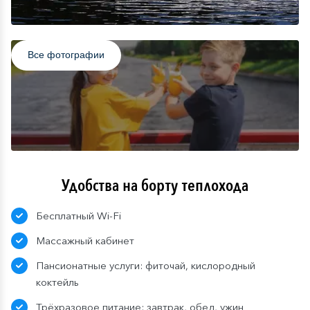
Классическая и эстрадная музыка (фортепиано,
саксофон/ скрипка/ гитара/ баян/ аккордеон);
Танцевальные, театральные и бардовские дуэты;
Мастер-классы по прикладному творчеству;
Все фотографии
Театральные гостиные;
Танцевальные мастер-классы;
Детская анимация.
Удобства на борту теплохода
Бесплатный Wi-Fi
Массажный кабинет
Пансионатные услуги: фиточай, кислородный
коктейль
Трёхразовое питание: завтрак, обед, ужин