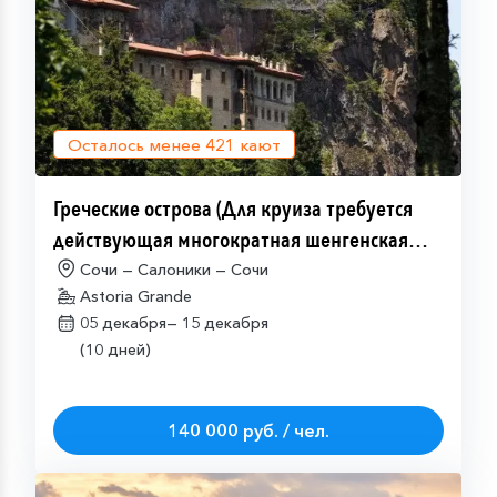
Осталось менее
421
кают
Греческие острова (Для круиза требуется
действующая многократная шенгенская
виза)
Сочи — Салоники — Сочи
Astoria Grande
05 декабря—
15 декабря
(10 дней)
140 000 руб. / чел.