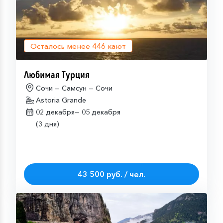
Осталось менее
446
кают
Любимая Турция
Сочи — Самсун — Сочи
Astoria Grande
02 декабря—
05 декабря
(3 дня)
43 500 руб. / чел.