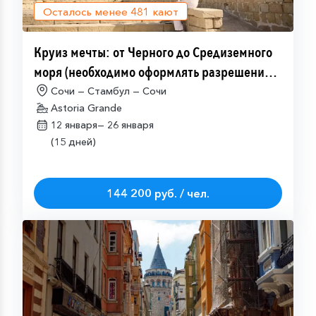
Осталось менее
481
кают
Круиз мечты: от Черного до Средиземного
моря (необходимо оформлять разрешение
на посещение Израиля (ETA-IL)
Сочи — Стамбул — Сочи
Astoria Grande
12 января—
26 января
(15 дней)
144 200 руб. / чел.