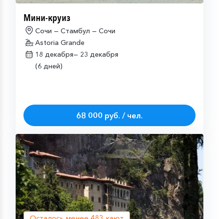
Мини-круиз
Сочи — Стамбул — Сочи
Astoria Grande
18 декабря—
23 декабря
(6 дней)
68 000 руб. / чел.
Осталось менее
483
кают