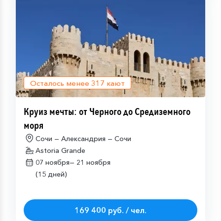
Осталось менее
317
кают
Круиз мечты: от Черного до Средиземного
моря
Сочи — Александрия — Сочи
Astoria Grande
07 ноября—
21 ноября
(15 дней)
169 400 руб. / чел.