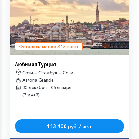
Осталось менее
348
кают
Любимая Турция
Сочи — Стамбул — Сочи
Astoria Grande
30 декабря—
06 января
(7 дней)
113 400 руб. / чел.