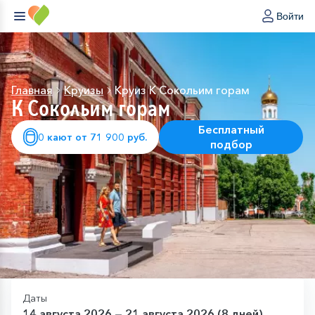
Войти
Главная
Круизы
Круиз К Сокольим горам
К Сокольим горам
Бесплатный
0 кают от 71 900 руб.
подбор
Даты
14 августа 2026 — 21 августа 2026 (8 дней)