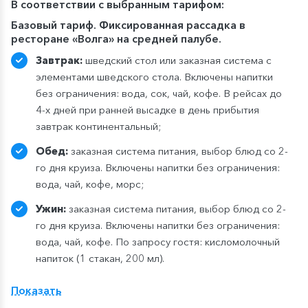
В
соответствии с выбранным тарифом:
Базовый тариф. Фиксированная рассадка в
ресторане «Волга» на средней палубе.
Завтрак:
шведский стол или заказная система с
элементами шведского стола. Включены напитки
без ограничения: вода, сок, чай, кофе. В рейсах до
4-х дней при ранней высадке в день прибытия
завтрак континентальный;
Обед:
заказная система питания, выбор блюд со 2-
го дня круиза. Включены напитки без ограничения:
вода, чай, кофе, морс;
Ужин:
заказная система питания, выбор блюд со 2-
го дня круиза. Включены напитки без ограничения:
вода, чай, кофе. По запросу гостя: кисломолочный
напиток (1 стакан, 200 мл).
Расширенный тариф.
Фиксированная рассадка в
Показать
ресторане «Нева» на шлюпочной палу
бе
,