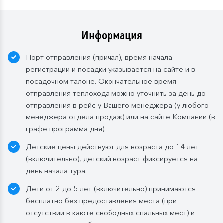
количество мест ограничено
.
Для кают класса «Люкс» и «Полулюкс» расширенный
тариф предусмотрен по умолчанию.
Информация
Завтрак:
шведский стол или заказная система с
Порт отправления (причал), время начала
элементами шведского стола. Включены напитки
регистрации и посадки указывается на сайте и в
без ограничения: вода, сок, чай, кофе. В рейсах до
посадочном талоне. Окончательное время
4-х дней при ранней высадке в день прибытия
отправления теплохода можно уточнить за день до
завтрак континентальный;
отправления в рейс у Вашего менеджера (у любого
Обед:
заказная система питания, выбор блюд со 2-
менеджера отдела продаж) или на сайте Компании (в
го дня круиза. Включены напитки без ограничения:
графе программа дня).
вода, чай, кофе, морс;
Детские цены действуют для возраста до 14 лет
Ужин:
заказная система питания, выбор блюд со 2-
(включительно), детский возраст фиксируется на
го дня круиза. Включены напитки без ограничения:
день начала тура.
вода, чай, кофе. По запросу гостя: кисломолочный
Дети от 2 до 5 лет (включительно) принимаются
напиток (1 стакан, 200 мл). На выбор: вино красное /
бесплатно без предоставления места (при
белое / игристое (1 бокал, 125 мл) / водка (1
отсутствии в каюте свободных спальных мест) и
Бутилированная вода в каюте: