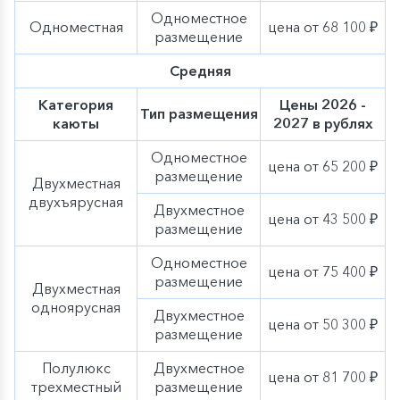
Пермском крае, названный в честь композитора
Одноместное
Петра Ильича Чайковского. Известен музыкальным
Одноместная
цена от 68 100 ₽
наследием и природными красотами, включая
размещение
памятник композитору и музыкальный колледж,
готовящий талантливых музыкантов. Город активно
Средняя
развивает культуру, проводя фестивали и концерты.
Чайковский сочетает музыку, природу и дружелюбную
Категория
Цены 2026 -
Тип размещения
атмосферу, делая его уникальным местом для отдыха
каюты
2027 в рублях
и вдохновения.
Одноместное
цена от 65 200 ₽
размещение
Двухместная
двухъярусная
Двухместное
цена от 43 500 ₽
размещение
Одноместное
цена от 75 400 ₽
размещение
Двухместная
одноярусная
Двухместное
цена от 50 300 ₽
размещение
Полулюкс
Двухместное
цена от 81 700 ₽
трехместный
размещение