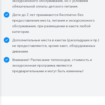
экскурсионного обслуживания, но с условием
Каюты класса «Люкс» и «Полулюкс»:
обязательной оплаты детского питания.
ежедневное пополнение — 1 бутылка (0,5 л.) в день;
Дети до 2 лет принимаются бесплатно без
Стандартные каюты:
без пополнений, только в
предоставления места, питания и экскурсионного
день посадки:
обслуживания, при размещении в каюте любой
— в рейсах до 4 дней включительно: 1 бутылка (0,5
категории.
л.) при одноместном размещении, 1 бутылка (1,5 л.)
Дополнительные места в каютах (раскладушки и пр.)
в 2- и 3-местном размещении;
не предоставляются, кроме кают, оборудованных
— в рейсах от 5 дней до 10 дней включительно: 1
диванами.
бутылка (1,5 л.);
— в рейсах от 11 до 15 дней включительно: 2
Внимание! Расписание теплоходов, стоимость и
бутылки (1,5 л.);
экскурсионная программа являются
— в рейсах от 16 до 20 дней включительно: 3
предварительными и могут быть изменены!
бутылки (1,5 л.);
— в рейсах от 21 до 25 дней: 4 бутылки (1,5 л.).
Мы оставляем за собой право изменить систему
питания.