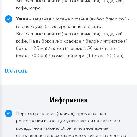
Включённые напитки (без ограничения): вода, чай,
кофе, морс.
Ужин
– заказная система питания (выбор блюд со 2-
го дня круиза), фиксированная рассадка.
Включённые напитки (без ограничения): вода, чай,
кофе. На выбор: вино красное / белое / игристое (1
бокал, 125 мл) / водка (1 рюмка, 50 мл) / пиво (1
бокал, 300 мл) / домашний морс (1 бокал, 200 мл).
Показать
Компания
оставляет
за
собой
право изменить
систему питания.
Информация
Порт отправления (причал), время начала
регистрации и посадки указывается на сайте и в
посадочном талоне. Окончательное время
отправления теплохода можно уточнить за день до