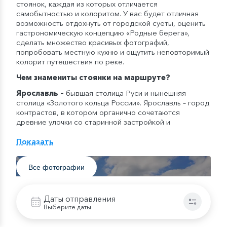
стоянок, каждая из которых отличается
самобытностью и колоритом. У вас будет отличная
возможность отдохнуть от городской суеты, оценить
гастрономическую концепцию «Родные берега»,
сделать множество красивых фотографий,
попробовать местную кухню и ощутить неповторимый
колорит путешествия по реке.
Чем знамениты стоянки на маршруте?
Ярославль
–
бывшая столица Руси и нынешняя
столица «Золотого кольца России». Ярославль – город
контрастов, в котором органично сочетаются
древние улочки со старинной застройкой и
современная инфраструктура. Здесь находится
Спасо-Преображенский монастырь, Художественный
Показать
музей и Губернаторский парк.
Плёс
–
живописный город Плёс, известный своим
Все фотографии
очарованием и яркими красками природы. Несмотря
на сложную дорогу, именно сюда причаливали
теплоходы с русской интеллигенцией. Сегодня город
Даты отправления
знаменит по картинам живописца И.И. Левитана,
Выберите даты
которые можно посмотреть в Плёсском музее-
заповеднике. Здесь находится не только музей