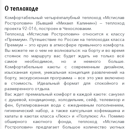
О теплоходе
Комфортабельный четырёхпалубный теплоход «Мстислав
Ростропович» (бывший «Михаил Калинин») — теплоход
проекта 92-016, построен в Чехословакии.
Теплоход «Мстислав Ростропович» относится к классу
«Премиум». Путешествие по России на теплоходах класса
Премиум — это круиз в атмосфере привычного комфорта.
Вы можете ни о чем не волноваться: на борту и во время
стоянок по маршруту вас будет ждать не только всё
самое необходимое, но и немного больше.
Комфортабельные каюты с современным дизайном,
изысканная кухня, уникальная концепция развлечений на
борту, экскурсионная программа — все это уже включено
в стоимость. Идеальный формат для спокойного и
размеренного отдыха.
Вас ждет премиальный комфорт в каждой каюте: санузел
с душевой, кондиционер, холодильник, сейф, телевизор и
фен, бутилированная вода с ежедневным пополнением,
гигиенический набор, а также капсульная кофемашина и
халаты в каютах класса «Люкс» и «Полулюкс А». Помимо
обширного каютного фонда, теплоход «Мстислав
Ростропович» предлагает большое количество уютных