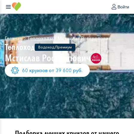
Войти
Главная
Теплоходы
Мстислав Ростропович
Теплоход
Водоход.Премиум
Мстислав Ростропович
60 круизов от 39 600 руб.
Подборка лучших круизов от нашего