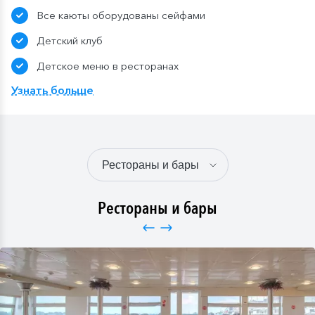
театральные гостиные.
Все каюты оборудованы сейфами
Лекции по маршруту в отдельных рейсах;
Детская анимация.
Детский клуб
Детское меню в ресторанах
Узнать больше
Рестораны и бары