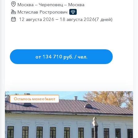
Москва — Череповец — Москва
Мстислав Ростропович
—
12 августа 2026
18 августа 2026
(7 дней)
от
141
от 134 710 руб. / чел.
800
руб.
Осталось менее
6
кают