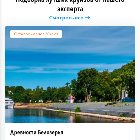
эксперта
Смотреть все
Осталось менее
20
кают
Древности Белозерья