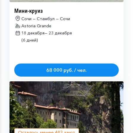
Мини-круиз
Сочи — Стамбул — Сочи
Astoria Grande
18 декабря—
23 декабря
(6 дней)
68 000 руб. / чел.
Осталось менее
483
кают