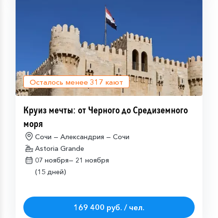
Осталось менее
317
кают
Круиз мечты: от Черного до Средиземного
моря
Сочи — Александрия — Сочи
Astoria Grande
07 ноября—
21 ноября
(15 дней)
169 400 руб. / чел.