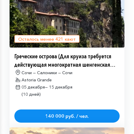
Осталось менее
421
кают
Греческие острова (Для круиза требуется
действующая многократная шенгенская
виза)
Сочи — Салоники — Сочи
Astoria Grande
05 декабря—
15 декабря
(10 дней)
140 000 руб. / чел.