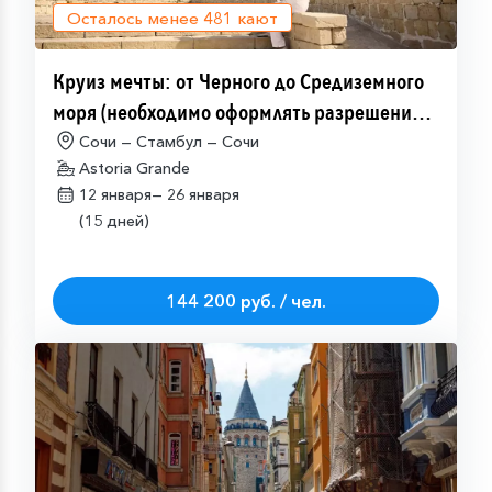
Осталось менее
481
кают
Круиз мечты: от Черного до Средиземного
моря (необходимо оформлять разрешение
на посещение Израиля (ETA-IL)
Сочи — Стамбул — Сочи
Astoria Grande
12 января—
26 января
(15 дней)
144 200 руб. / чел.