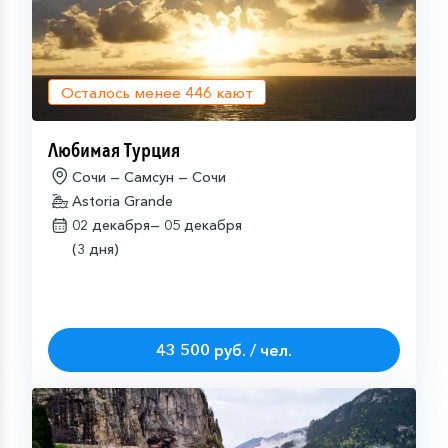
Осталось менее
446
кают
Любимая Турция
Сочи — Самсун — Сочи
Astoria Grande
02 декабря—
05 декабря
(3 дня)
43 500 руб. / чел.