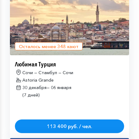
Осталось менее
348
кают
Любимая Турция
Сочи — Стамбул — Сочи
Astoria Grande
30 декабря—
06 января
(7 дней)
113 400 руб. / чел.