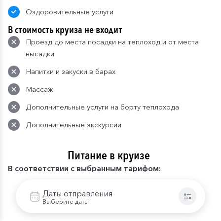
Оздоровительные услуги
В стоимость круиза не входит
Проезд до места посадки на теплоход и от места
высадки
Напитки и закуски в барах
Массаж
Дополнительные услуги на борту теплохода
Дополнительные экскурсии
Питание в круизе
В
соответствии с выбранным тарифом:
Базовый тариф. Фиксированная рассадка в
ресторане «Волга» на главной палубе.
Даты отправления
Выберите даты
Завтрак:
шведский стол или заказная система с
элементами шведского стола. Включены напитки