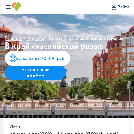
Войти
Главная
Круизы
Круиз В край «каспийской розы»
В край «каспийской розы»
25 кают от 72 300 руб.
Бесплатный
подбор
Даты
29 сентября 2026 — 06 октября 2026 (8 дней)