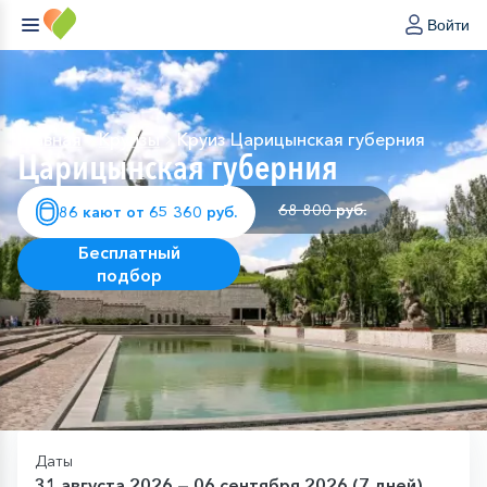
Войти
Главная
Круизы
Круиз Царицынская губерния
Царицынская губерния
68 800 руб.
86 кают от 65 360 руб.
Бесплатный
подбор
Даты
31 августа 2026 — 06 сентября 2026 (7 дней)