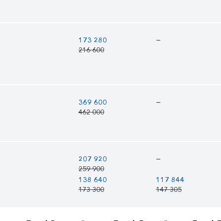
—
173 280
216 600
—
369 600
462 000
—
207 920
259 900
138 640
117 844
173 300
147 305