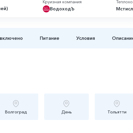
Круизная компания
Теплох
ней)
ВодоходЪ
Мстисл
 включено
Питание
Условия
Описани
Волгоград
День
Тольятти