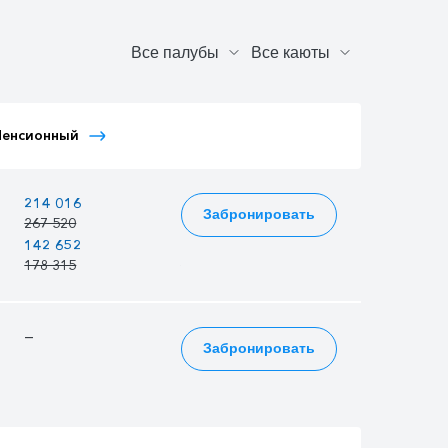
Тариф Иностранный
Тариф Иностранный
Пенсионный
Детский
Взрослый
—
214 016
243 302
Забронировать
267 520
304 128
142 652
137 847
162 173
178 315
172 309
202 716
—
—
205 891
Забронировать
257 364