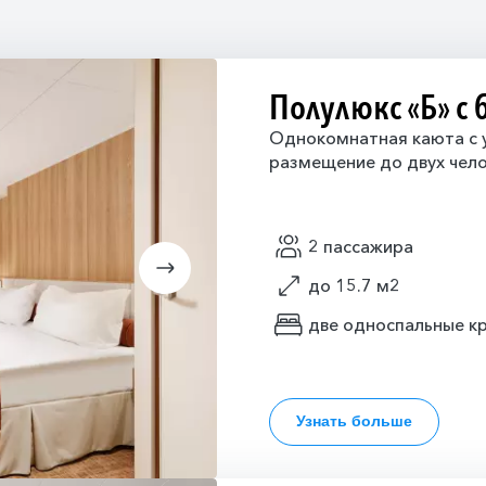
Полулюкс «Б» с
Однокомнатная каюта с у
размещение до двух чело
2 пассажира
до 15.7 м2
две односпальные к
Узнать больше