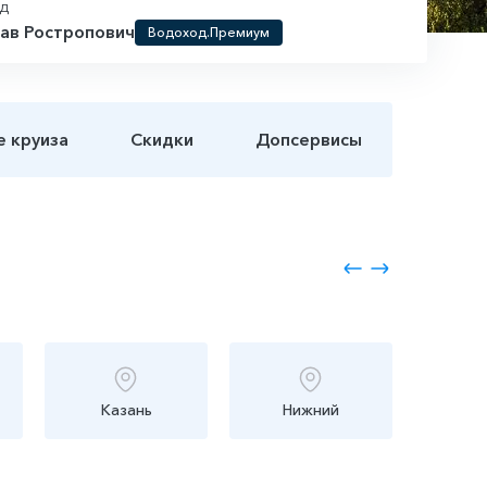
од
ав Ростропович
Водоход.Премиум
е круиза
Скидки
Допсервисы
Казань
Нижний