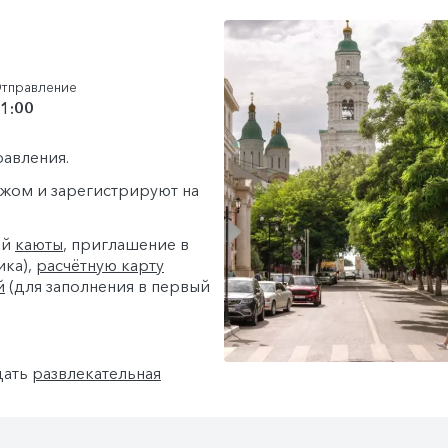
тправление
1:00
равления.
гажом и зарегистрируют на
ей
каюты
, приглашение в
ика),
расчётную карту
й
(для заполнения в первый
дать
развлекательная