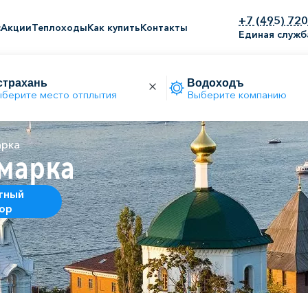
+7 (495) 72
с
Акции
Теплоходы
Как купить
Контакты
Единая служб
берите место отплытия
Выберите компанию
арка
марка
тный
ор