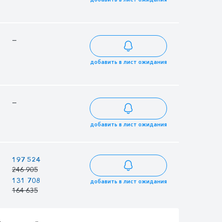
—
—
187 142
233 928
добавить в лист ожидания
—
—
399 168
498 960
добавить в лист ожидания
—
197 524
224 554
246 905
280 692
131 708
127 272
149 731
добавить в лист ожидания
164 635
159 090
187 164
Тариф Иностранный
Тариф Иностранный