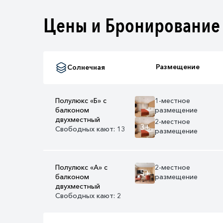
Цены и Бронирование
Размещение
Солнечная
Полулюкс «Б» с
1-местное
балконом
размещение
двухместный
2-местное
3+
Свободных кают: 13
размещение
Полулюкс «А» с
2-местное
5+
балконом
размещение
двухместный
Свободных кают: 2