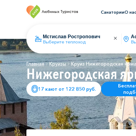
Санатории
О на
Выберите теплоход
Вы
Главная
Круизы
Круиз Нижегородская ярм
Нижегородская яр
Беспла
17 кают от 122 850 руб.
подб