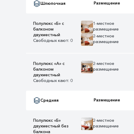
Размещение
Шлюпочная
Полулюкс «Б» с
1-местное
балконом
размещение
двухместный
2-местное
3+
Свободных кают: 0
размещение
Полулюкс «А» с
2-местное
5+
балконом
размещение
двухместный
Свободных кают: 0
Размещение
Средняя
Полулюкс «Б»
2-местное
5+
двухместный без
размещение
балкона