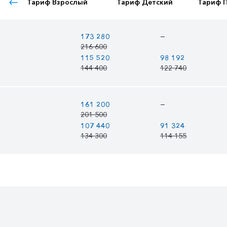
Тариф Взрослый
Тариф Детский
Тариф 
—
173 280
216 600
115 520
98 192
144 400
122 740
—
161 200
201 500
107 440
91 324
134 300
114 155