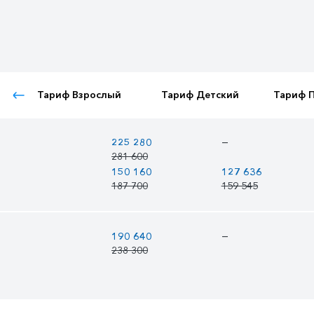
Тариф Взрослый
Тариф Детский
Тариф 
—
225 280
281 600
150 160
127 636
187 700
159 545
—
190 640
238 300