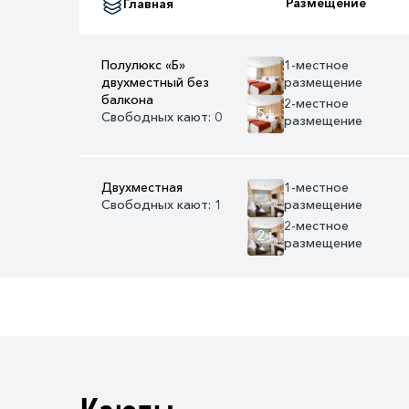
Размещение
Главная
Полулюкс «Б»
1-местное
двухместный без
размещение
балкона
2-местное
5+
Свободных кают: 0
размещение
Двухместная
1-местное
Свободных кают: 1
размещение
2-местное
2+
размещение