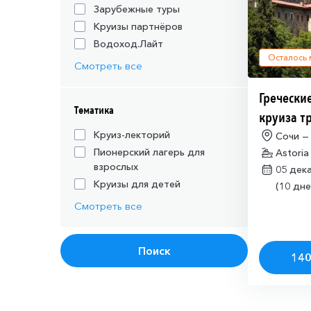
Зарубежные туры
Круизы партнёров
Водоход.Лайт
Осталось
Смотреть все
Греческие
Тематика
круиза т
действую
Круиз-лекторий
Сочи —
Пионерский лагерь для
Astoria
шенгенск
взрослых
05 дек
Круизы для детей
(10 дне
Смотреть все
Поиск
140