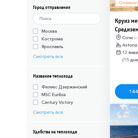
Осталось
Город отправления
Круиз ме
Средизем
Москва
(необход
Сочи —
Кострома
Astoria
разрешен
Ярославль
12 янв
Израиля (
Смотреть все
(15 дне
Название теплохода
Феликс Дзержинский
144
MSC Euribia
Century Victory
Смотреть все
Удобства на теплоходе