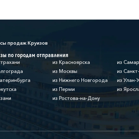
сы продаж Круизов
зы по городам отправления
страхани
из Красноярска
из Сама
олгограда
из Москвы
из Санкт
катеринбурга
из Нижнего Новгорода
из Улан-
ркутска
из Перми
из Яросл
азани
из Ростова-на-Дону