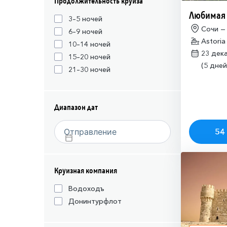
Продолжительность круиза
Любимая
3–5 ночей
Сочи —
6–9 ночей
Astoria
10–14 ночей
23 дек
15–20 ночей
(5 дней
21–30 ночей
Диапазон дат
54 
Круизная компания
Водоходъ
Донинтурфлот