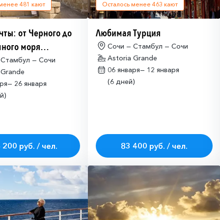
 менее
481
кают
Осталось менее
463
кают
чты: от Черного до
Любимая Турция
ного моря
Сочи — Стамбул — Сочи
Astoria Grande
имо оформлять
 Стамбул — Сочи
06 января—
12 января
 Grande
ие на посещение
(6 дней)
аря—
26 января
ETA-IL)
й)
 200 руб. / чел.
83 400 руб. / чел.