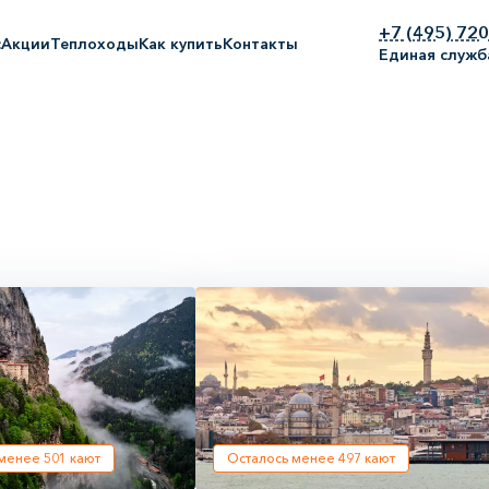
+7 (495) 72
с
Акции
Теплоходы
Как купить
Контакты
Единая служб
 менее
501
кают
Осталось менее
497
кают