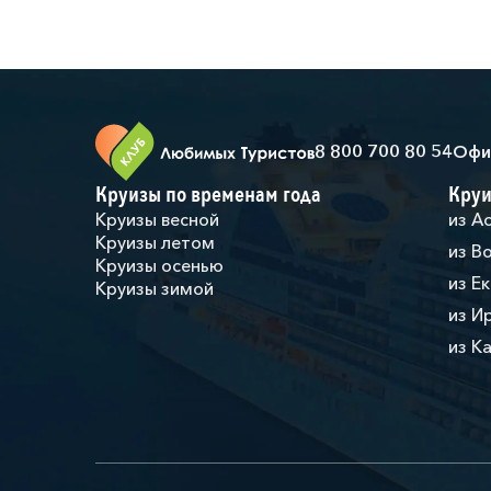
8 800 700 80 54
Офи
Круизы по временам года
Круи
Круизы весной
из А
Круизы летом
из В
Круизы осенью
из Е
Круизы зимой
из И
из К