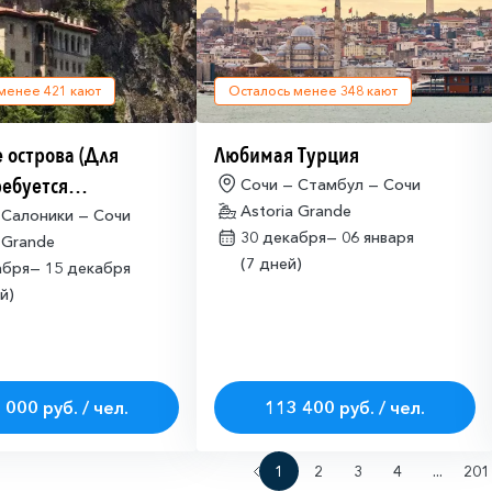
 менее
421
кают
Осталось менее
348
кают
 острова (Для
Любимая Турция
ребуется
Сочи — Стамбул — Сочи
Astoria Grande
щая многократная
 Салоники — Сочи
30 декабря—
06 января
 Grande
ая виза)
(7 дней)
абря—
15 декабря
й)
 000 руб. / чел.
113 400 руб. / чел.
1
2
3
4
...
201