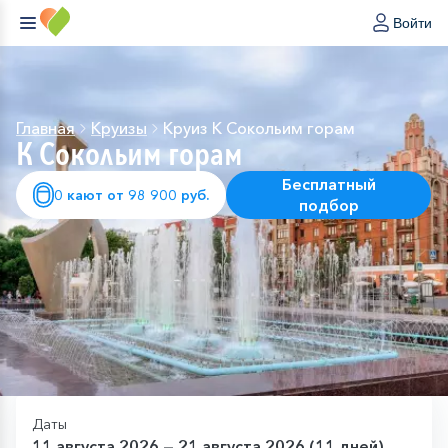
Войти
Главная
Круизы
Круиз К Сокольим горам
К Сокольим горам
Бесплатный
0 кают от 98 900 руб.
подбор
Даты
11 августа 2026 — 21 августа 2026 (11 дней)