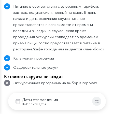
Питание в соответствии с выбранным тарифом:
завтрак, полупансион, полный пансион. В день
начала и день окончания круиза питание
предоставляется в зависимости от времени
посадки и высадки; в случае, если время
проведения экскурсии совпадает со временем
приема пищи, гостю предоставляется питание в
ресторане/кафе города или выдается «ланч-бокс»
Культурная программа
Оздоровительные услуги
В стоимость круиза не входит
Экскурсионная программа на выбор в городах
стоянок
Проезд до места посадки на теплоход и от места
Даты отправления
Выберите даты
высадки
Напитки и закуски в барах