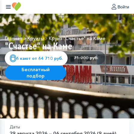
Войти
Главная
Круизы
Круиз "Счастье" на Каме
"Счастье" на Каме
71 900 руб.
6 кают от 64 710 руб.
Бесплатный
подбор
Даты
29 августа 2026 — 06 сентября 2026 (9 дней)