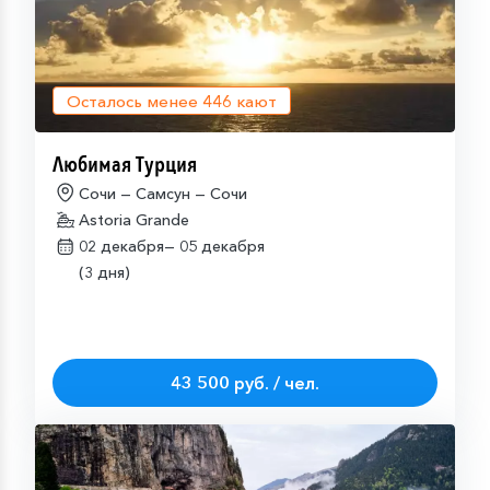
Осталось менее
446
кают
Любимая Турция
Сочи — Самсун — Сочи
Astoria Grande
02 декабря—
05 декабря
(3 дня)
43 500 руб. / чел.