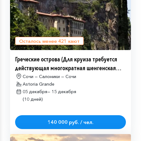
Осталось менее
421
кают
Греческие острова (Для круиза требуется
действующая многократная шенгенская
виза)
Сочи — Салоники — Сочи
Astoria Grande
05 декабря—
15 декабря
(10 дней)
140 000 руб. / чел.