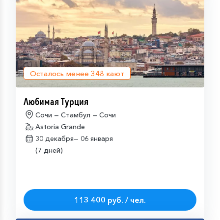
Осталось менее
348
кают
Любимая Турция
Сочи — Стамбул — Сочи
Astoria Grande
30 декабря—
06 января
(7 дней)
113 400 руб. / чел.