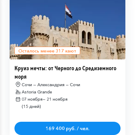
Осталось менее
317
кают
Круиз мечты: от Черного до Средиземного
моря
Сочи — Александрия — Сочи
Astoria Grande
07 ноября—
21 ноября
(15 дней)
169 400 руб. / чел.