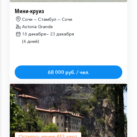
Мини-круиз
Сочи — Стамбул — Сочи
Astoria Grande
18 декабря—
23 декабря
(6 дней)
68 000 руб. / чел.
Осталось менее
483
кают