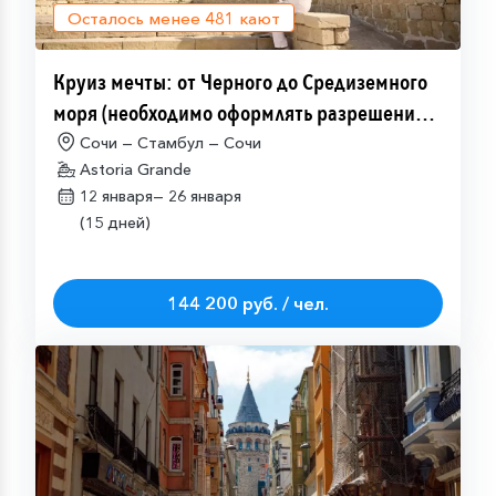
Осталось менее
481
кают
Круиз мечты: от Черного до Средиземного
моря (необходимо оформлять разрешение
на посещение Израиля (ETA-IL)
Сочи — Стамбул — Сочи
Astoria Grande
12 января—
26 января
(15 дней)
144 200 руб. / чел.