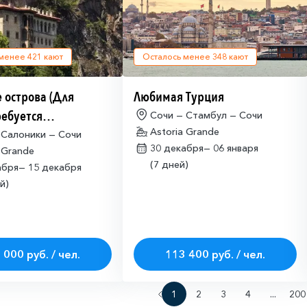
 менее
421
кают
Осталось менее
348
кают
 острова (Для
Любимая Турция
ребуется
Сочи — Стамбул — Сочи
Astoria Grande
щая многократная
 Салоники — Сочи
30 декабря—
06 января
 Grande
ая виза)
(7 дней)
абря—
15 декабря
й)
 000 руб. / чел.
113 400 руб. / чел.
1
2
3
4
...
200