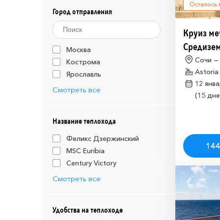
Осталось
Город отправления
Круиз ме
Средизем
Москва
(необход
Сочи —
Кострома
Astoria
разрешен
Ярославль
12 янв
Израиля (
Смотреть все
(15 дне
Название теплохода
Феликс Дзержинский
144
MSC Euribia
Century Victory
Смотреть все
Удобства на теплоходе