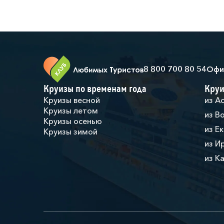
8 800 700 80 54
Офи
Круизы по временам года
Круи
Круизы весной
из А
Круизы летом
из В
Круизы осенью
из Е
Круизы зимой
из И
из К