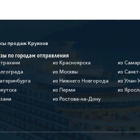
сы продаж Круизов
зы по городам отправления
страхани
из Красноярска
из Сама
олгограда
из Москвы
из Санкт
катеринбурга
из Нижнего Новгорода
из Улан-
ркутска
из Перми
из Яросл
азани
из Ростова-на-Дону