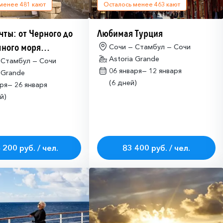
 менее
481
кают
Осталось менее
463
кают
чты: от Черного до
Любимая Турция
ного моря
Сочи — Стамбул — Сочи
Astoria Grande
имо оформлять
 Стамбул — Сочи
06 января—
12 января
 Grande
ие на посещение
(6 дней)
аря—
26 января
ETA-IL)
й)
 200 руб. / чел.
83 400 руб. / чел.