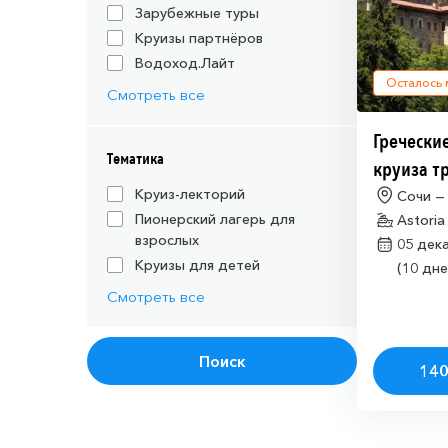
Зарубежные туры
Круизы партнёров
Водоход.Лайт
Осталось
Смотреть все
Греческие
Тематика
круиза т
действую
Круиз-лекторий
Сочи —
Пионерский лагерь для
Astoria
шенгенск
взрослых
05 дек
Круизы для детей
(10 дне
Смотреть все
Поиск
140