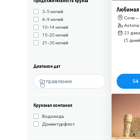
Продолжительность круиза
Любимая
3–5 ночей
Сочи —
6–9 ночей
Astoria
10–14 ночей
23 дек
15–20 ночей
(5 дней
21–30 ночей
Диапазон дат
54 
Круизная компания
Водоходъ
Донинтурфлот