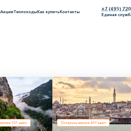
+7 (495) 72
с
Акции
Теплоходы
Как купить
Контакты
Единая служб
 менее
501
кают
Осталось менее
497
кают