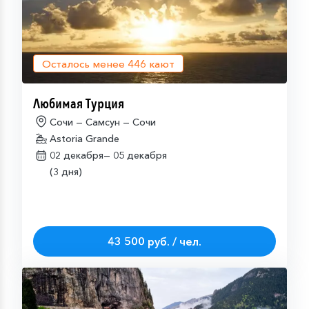
Осталось менее
446
кают
Любимая Турция
Сочи — Самсун — Сочи
Astoria Grande
02 декабря—
05 декабря
(3 дня)
43 500 руб. / чел.