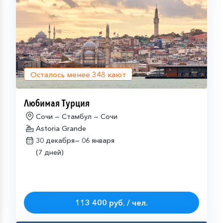
Осталось менее
348
кают
Любимая Турция
Сочи — Стамбул — Сочи
Astoria Grande
30 декабря—
06 января
(7 дней)
113 400 руб. / чел.