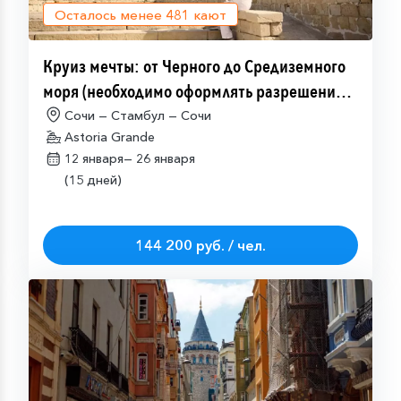
Осталось менее
481
кают
Круиз мечты: от Черного до Средиземного
моря (необходимо оформлять разрешение
на посещение Израиля (ETA-IL)
Сочи — Стамбул — Сочи
Astoria Grande
12 января—
26 января
(15 дней)
144 200 руб. / чел.