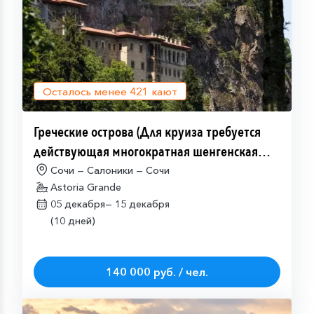
Осталось менее
421
кают
Греческие острова (Для круиза требуется
действующая многократная шенгенская
виза)
Сочи — Салоники — Сочи
Astoria Grande
05 декабря—
15 декабря
(10 дней)
140 000 руб. / чел.