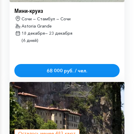
Мини-круиз
Сочи — Стамбул — Сочи
Astoria Grande
18 декабря—
23 декабря
(6 дней)
68 000 руб. / чел.
Осталось менее
483
кают