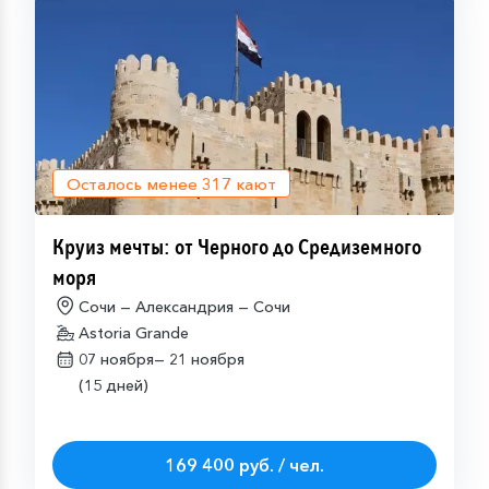
Осталось менее
317
кают
Круиз мечты: от Черного до Средиземного
моря
Сочи — Александрия — Сочи
Astoria Grande
07 ноября—
21 ноября
(15 дней)
169 400 руб. / чел.