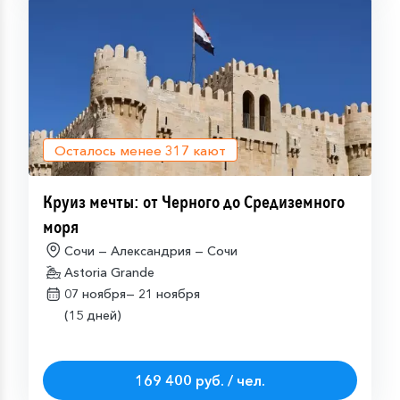
Осталось менее
317
кают
Круиз мечты: от Черного до Средиземного
моря
Сочи — Александрия — Сочи
Astoria Grande
07 ноября—
21 ноября
(15 дней)
169 400 руб. / чел.