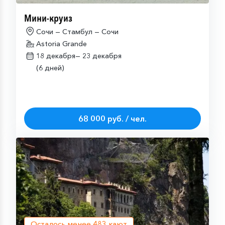
Мини-круиз
Сочи — Стамбул — Сочи
Astoria Grande
18 декабря—
23 декабря
(6 дней)
68 000 руб. / чел.
Осталось менее
483
кают