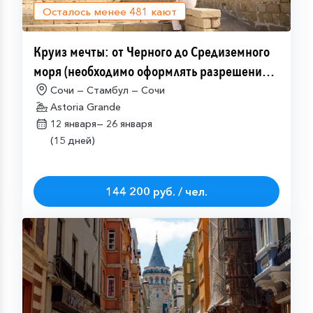
Осталось менее
481
кают
Круиз мечты: от Черного до Средиземного
моря (необходимо оформлять разрешение
на посещение Израиля (ETA-IL)
Сочи — Стамбул — Сочи
Astoria Grande
12 января—
26 января
(15 дней)
144 200 руб. / чел.