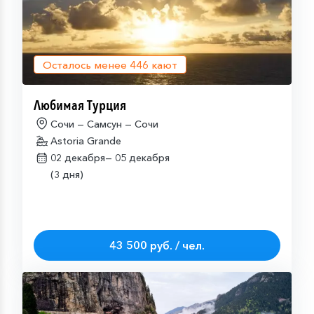
Осталось менее
446
кают
Любимая Турция
Сочи — Самсун — Сочи
Astoria Grande
02 декабря—
05 декабря
(3 дня)
43 500 руб. / чел.