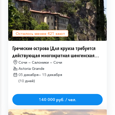
Осталось менее
421
кают
Греческие острова (Для круиза требуется
действующая многократная шенгенская
виза)
Сочи — Салоники — Сочи
Astoria Grande
05 декабря—
15 декабря
(10 дней)
140 000 руб. / чел.