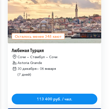
Осталось менее
348
кают
Любимая Турция
Сочи — Стамбул — Сочи
Astoria Grande
30 декабря—
06 января
(7 дней)
113 400 руб. / чел.