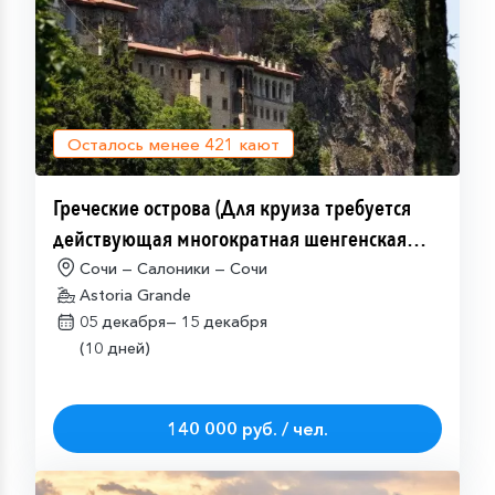
Осталось менее
421
кают
Греческие острова (Для круиза требуется
действующая многократная шенгенская
виза)
Сочи — Салоники — Сочи
Astoria Grande
05 декабря—
15 декабря
(10 дней)
140 000 руб. / чел.