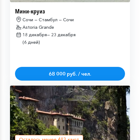
Мини-круиз
Сочи — Стамбул — Сочи
Astoria Grande
18 декабря—
23 декабря
(6 дней)
68 000 руб. / чел.
Осталось менее
483
кают