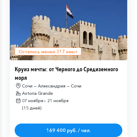
Осталось менее
317
кают
Круиз мечты: от Черного до Средиземного
моря
Сочи — Александрия — Сочи
Astoria Grande
07 ноября—
21 ноября
(15 дней)
169 400 руб. / чел.