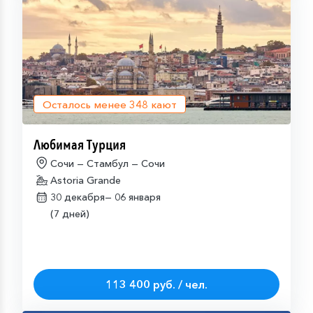
Осталось менее
348
кают
Любимая Турция
Сочи — Стамбул — Сочи
Astoria Grande
30 декабря—
06 января
(7 дней)
113 400 руб. / чел.