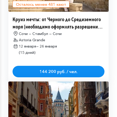
Осталось менее
481
кают
Круиз мечты: от Черного до Средиземного
моря (необходимо оформлять разрешение
на посещение Израиля (ETA-IL)
Сочи — Стамбул — Сочи
Astoria Grande
12 января—
26 января
(15 дней)
144 200 руб. / чел.