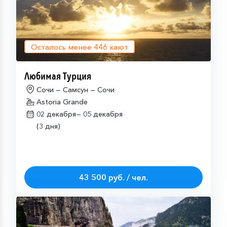
Осталось менее
446
кают
Любимая Турция
Сочи — Самсун — Сочи
Astoria Grande
02 декабря—
05 декабря
(3 дня)
43 500 руб. / чел.