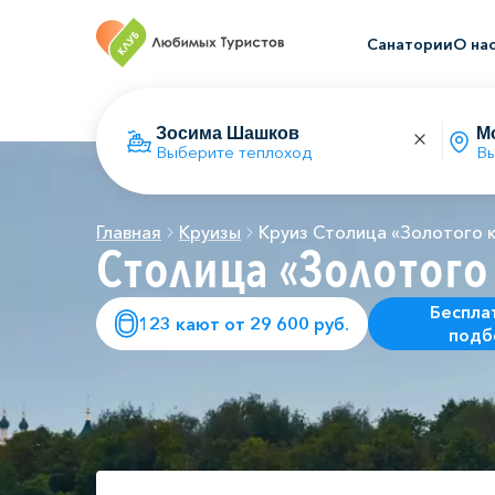
Санатории
О на
Выберите теплоход
Вы
Главная
Круизы
Круиз Столица «Золотого 
Столица «Золотого
Беспла
123 кают от 29 600 руб.
подб