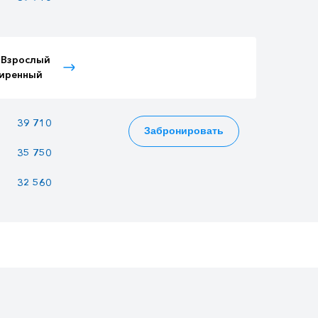
 Взрослый
Тариф Детский
Тариф Пенсионный
иренный
расширенный
39 710
34 295
33 573
Забронировать
35 750
30 875
30 225
32 560
28 120
27 528