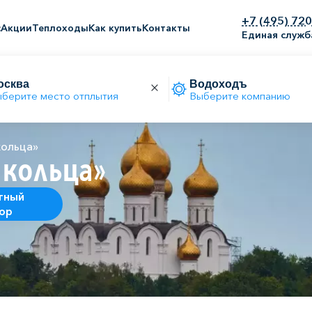
+7 (495) 72
с
Акции
Теплоходы
Как купить
Контакты
Единая служб
берите место отплытия
Выберите компанию
кольца»
 кольца»
тный
ор