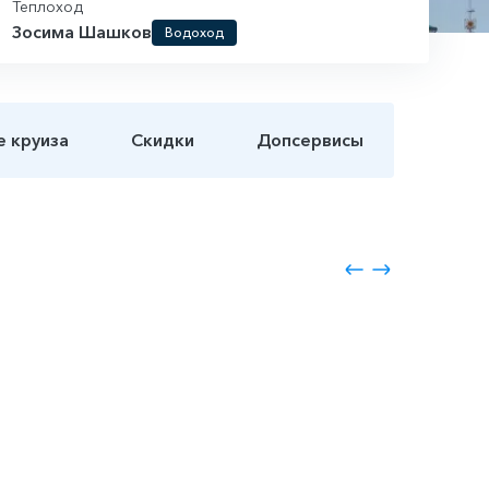
Теплоход
Зосима Шашков
Водоход
е круиза
Скидки
Допсервисы