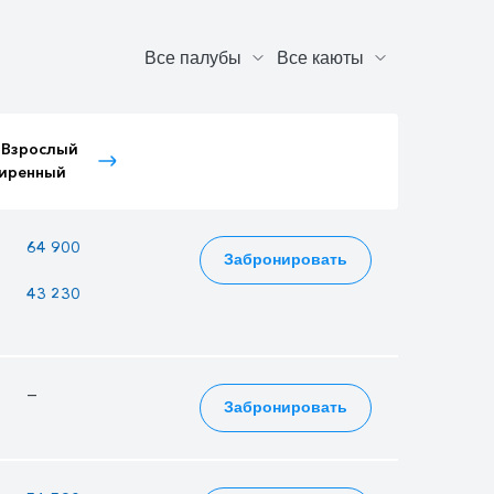
 Взрослый
Тариф Детский
Тариф Пенсионный
иренный
расширенный
—
64 900
54 870
Забронировать
43 230
37 335
36 549
—
—
—
Забронировать