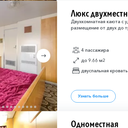
Люкс двухмест
Двухкомнатная каюта с у
размещение от двух до т
4 пассажира
до 9.66 м2
двуспальная кровать
Узнать больше
Одноместная