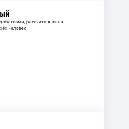
ный
добствами, рассчитанная на
рёх человек