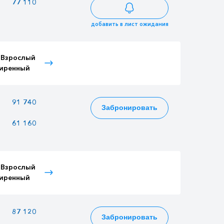
—
77 110
65 193
добавить в лист ожидания
 Взрослый
Тариф Детский
Тариф Пенсионный
иренный
расширенный
—
91 740
77 562
Забронировать
61 160
52 820
51 708
 Взрослый
Тариф Детский
Тариф Пенсионный
иренный
расширенный
—
87 120
73 656
Забронировать