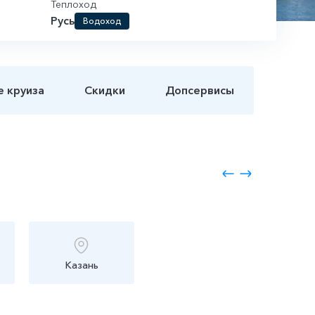
Теплоход
Русь
Водоход
е круиза
Скидки
Допсервисы
Казань