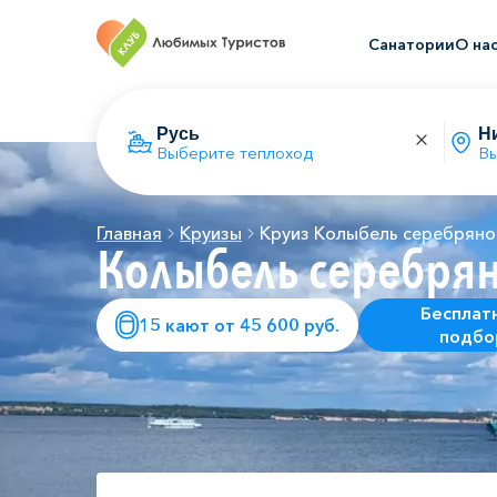
Санатории
О на
Выберите теплоход
Вы
Главная
Круизы
Круиз Колыбель серебряно
Колыбель серебрян
Бесплат
15 кают от 45 600 руб.
подбо