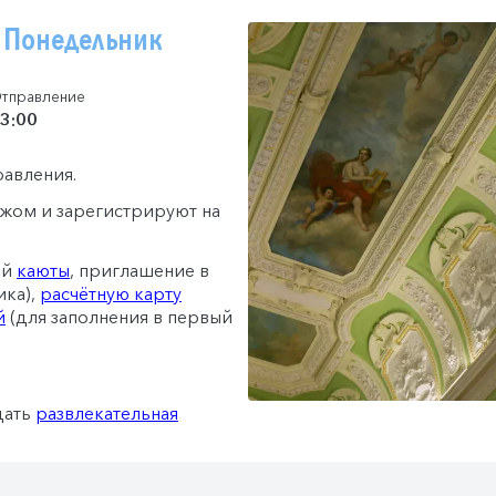
, Понедельник
тправление
3:00
равления.
гажом и зарегистрируют на
ей
каюты
, приглашение в
ика),
расчётную карту
й
(для заполнения в первый
дать
развлекательная