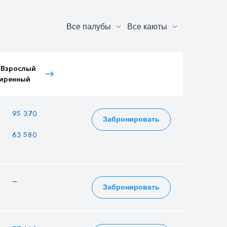
 Взрослый
Тариф Детский
Тариф Пенсионный
иренный
расширенный
—
95 370
80 631
Забронировать
63 580
54 910
53 754
—
—
—
Забронировать