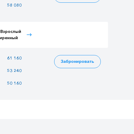
58 080
50 160
49 104
 Взрослый
Тариф Детский
Тариф Пенсионный
иренный
расширенный
61 160
52 820
51 708
Забронировать
53 240
45 980
45 012
50 160
43 320
42 408