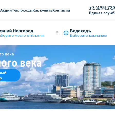
+7 (495) 72
с
Акции
Теплоходы
Как купить
Контакты
Единая служб
берите место отплытия
Выберите компанию
го века
ого века
ный
р