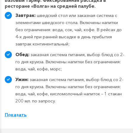
Базовый тариф. Фиксированная рассадка в
ресторане «Волга» на средней палубе.
Завтрак:
шведский стол или заказная система с
элементами шведского стола. Включены напитки
без ограничения: вода, сок, чай, кофе. В рейсах до
4-х дней при ранней высадке в день прибытия
завтрак континентальный;
Обед:
заказная система питания, выбор блюд со 2-
го дня круиза. Включены напитки без ограничения:
вода, чай, кофе, морс;
Ужин:
заказная система питания, выбор блюд со 2-
го дня круиза. Включены напитки без ограничения:
вода, чай, кофе, кисломолочный напиток – 1 стакан
200 мл. по запросу.
Расширенный тариф.
Фиксированная рассадка в
Показать
ресторане «Нева» на шлюпочной палу
бе
,
количество мест ограничено
.
Для кают класса «Люкс» и «Полулюкс» расширенный