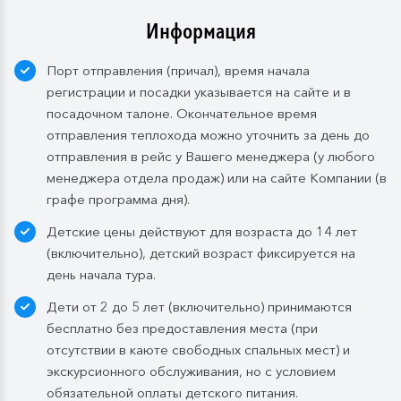
тариф предусмотрен по умолчанию.
Информация
Завтрак:
шведский стол или заказная система с
Порт отправления (причал), время начала
элементами шведского стола. Включены напитки
регистрации и посадки указывается на сайте и в
без ограничения: вода, сок, чай, кофе. В рейсах до
посадочном талоне. Окончательное время
4-х дней при ранней высадке в день прибытия
отправления теплохода можно уточнить за день до
завтрак континентальный;
отправления в рейс у Вашего менеджера (у любого
Обед:
заказная система питания, выбор блюд со 2-
менеджера отдела продаж) или на сайте Компании (в
го дня круиза. Включены напитки без ограничения:
графе программа дня).
вода, чай, кофе, морс;
Детские цены действуют для возраста до 14 лет
Ужин:
заказная система питания, выбор блюд со 2-
(включительно), детский возраст фиксируется на
го дня круиза. Включены напитки без ограничения:
день начала тура.
вода, чай, кофе, кисломолочный напиток – 1 стакан
Дети от 2 до 5 лет (включительно) принимаются
200 мл. по запросу. На выбор: вино красное / белое
бесплатно без предоставления места (при
/ игристое (1 бокал, 125 мл) / водка (1 рюмка, 50
отсутствии в каюте свободных спальных мест) и
Бутилированная вода в каюте:
экскурсионного обслуживания, но с условием
Каюты класса «Люкс» и «Полулюкс»:
обязательной оплаты детского питания.