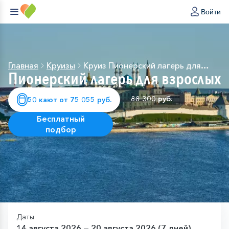
Войти
Главная
Круизы
Круиз Пионерский лагерь для
Пионерский лагерь для взрослых
взрослых
88 300 руб.
50 кают от 75 055 руб.
Бесплатный
подбор
Даты
14 августа 2026 — 20 августа 2026 (7 дней)