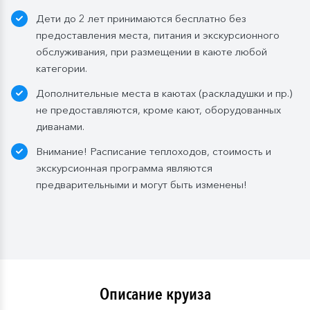
ежедневное пополнение — 1 бутылка (0,5 л.) в день;
Дети до 2 лет принимаются бесплатно без
Стандартные каюты:
без пополнений, только в
предоставления места, питания и экскурсионного
день посадки:
обслуживания, при размещении в каюте любой
— в рейсах до 4 дней включительно: 1 бутылка (0,5
категории.
л.) при одноместном размещении, 1 бутылка (1,5 л.)
Дополнительные места в каютах (раскладушки и пр.)
в 2- и 3-местном размещении;
не предоставляются, кроме кают, оборудованных
— в рейсах от 5 дней до 10 дней включительно: 1
диванами.
бутылка (1,5 л.);
— в рейсах от 11 до 15 дней включительно: 2
Внимание! Расписание теплоходов, стоимость и
бутылки (1,5 л.);
экскурсионная программа являются
— в рейсах от 16 до 20 дней включительно: 3
предварительными и могут быть изменены!
бутылки (1,5 л.);
— в рейсах от 21 до 25 дней: 4 бутылки (1,5 л.).
Мы оставляем за собой право изменить систему
питания.
Описание круиза