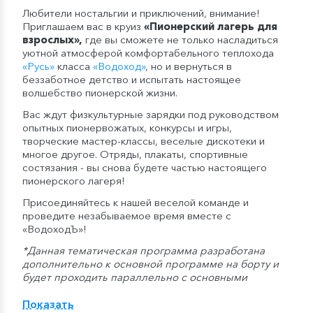
Любители ностальгии и приключений, внимание!
Приглашаем вас в круиз
«Пионерский лагерь для
взрослых»,
где вы сможете не только насладиться
уютной атмосферой комфортабельного теплохода
«Русь»
класса
«Водоход»
, но и вернуться в
беззаботное детство и испытать настоящее
волшебство пионерской жизни.
Вас ждут физкультурные зарядки под руководством
опытных пионервожатых, конкурсы и игры,
творческие мастер-классы, веселые дискотеки и
многое другое. Отряды, плакаты, спортивные
состязания - вы снова будете частью настоящего
пионерского лагеря!
Присоединяйтесь к нашей веселой команде и
проведите незабываемое время вместе с
«ВодоходЪ»!
*Данная тематическая программа разработана
дополнительно к основной программе на борту и
будет проходить параллельно с основными
мероприятиями. Участие в дополнительной
программе по желанию.
Показать