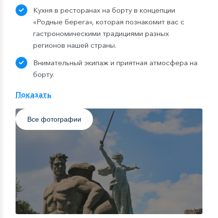
Кухня в ресторанах на борту в концепции
«Родные берега», которая познакомит вас с
гастрономическими традициями разных
регионов нашей страны.
Внимательный экипаж и приятная атмосфера на
борту.
Возможность отлично отдохнуть и ощутить на
Показать
себе расслабляющее действие РЕКАтерапии.
Все фотографии
Великолепные речные пейзажи, яркие
впечатления и множество красивых фото на
память.
Чем знамениты стоянки на маршруте?
Самара
–
крупный поволжский город, имеющий
интересную историю и множество самобытных
достопримечательностей. На главных улицах Самары
находится кирха немецко-лютеранской церкви,
бункер Сталина, а также один из крупнейших музеев