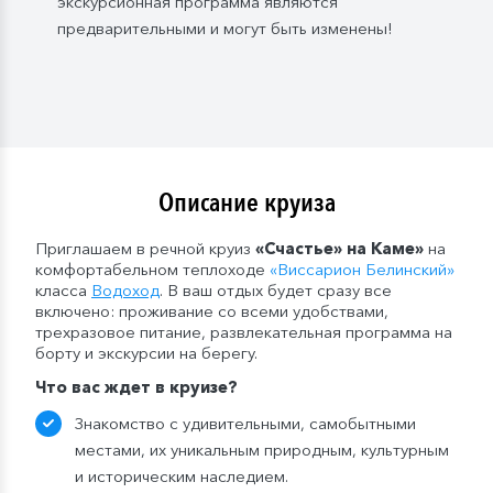
экскурсионная программа являются
— в рейсах от 16 до 20 дней включительно: 3
предварительными и могут быть изменены!
бутылки (1,5 л.);
— в рейсах от 21 до 25 дней: 4 бутылки (1,5 л.).
Мы оставляем за собой право изменить систему
питания.
Описание круиза
Приглашаем в речной круиз
«Счастье» на Каме
»
на
комфортабельном теплоходе
«Виссарион Белинский»
класса
Водоход
. В ваш отдых будет сразу все
включено: проживание со всеми удобствами,
трехразовое питание, развлекательная программа на
борту и экскурсии на берегу.
Что
вас
ждет в круизе
?
Знакомство с удивительными, самобытными
местами, их уникальным природным, культурным
и историческим наследием.