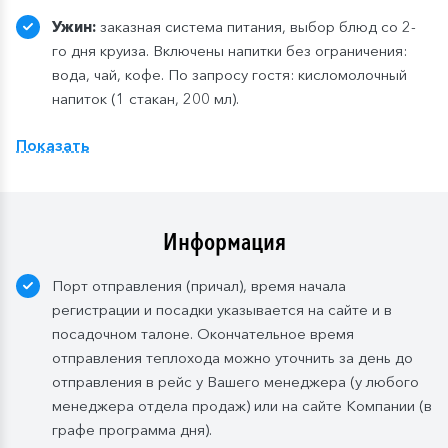
Ужин:
заказная система питания, выбор блюд со 2-
го дня круиза. Включены напитки без ограничения:
вода, чай, кофе. По запросу гостя: кисломолочный
напиток (1 стакан, 200 мл).
Расширенный тариф.
Фиксированная рассадка в
Показать
ресторане «Нева» на шлюпочной палу
бе
,
количество мест ограничено
.
Для кают класса «Люкс» и «Полулюкс» расширенный
тариф предусмотрен по умолчанию.
Информация
Завтрак:
шведский стол или заказная система с
Порт отправления (причал), время начала
элементами шведского стола. Включены напитки
регистрации и посадки указывается на сайте и в
без ограничения: вода, сок, чай, кофе. В рейсах до
посадочном талоне. Окончательное время
4-х дней при ранней высадке в день прибытия
отправления теплохода можно уточнить за день до
завтрак континентальный;
отправления в рейс у Вашего менеджера (у любого
Обед:
заказная система питания, выбор блюд со 2-
менеджера отдела продаж) или на сайте Компании (в
го дня круиза. Включены напитки без ограничения:
графе программа дня).
вода, чай, кофе, морс;