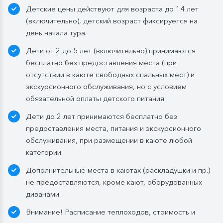
Детские цены действуют для возраста до 14 лет
Ужин:
заказная система питания, выбор блюд со 2-
(включительно), детский возраст фиксируется на
го дня круиза. Включены напитки без ограничения:
день начала тура.
вода, чай, кофе. По запросу гостя: кисломолочный
Дети от 2 до 5 лет (включительно) принимаются
напиток (1 стакан, 200 мл). На выбор: вино красное /
бесплатно без предоставления места (при
белое / игристое (1 бокал, 125 мл) / водка (1
отсутствии в каюте свободных спальных мест) и
Бутилированная вода в каюте:
экскурсионного обслуживания, но с условием
Каюты класса «Люкс» и «Полулюкс»:
обязательной оплаты детского питания.
ежедневное пополнение — 1 бутылка (0,5 л.) в день;
Дети до 2 лет принимаются бесплатно без
Стандартные каюты:
без пополнений, только в
предоставления места, питания и экскурсионного
день посадки:
обслуживания, при размещении в каюте любой
— в рейсах до 4 дней включительно: 1 бутылка (0,5
категории.
л.) при одноместном размещении, 1 бутылка (1,5 л.)
Дополнительные места в каютах (раскладушки и пр.)
в 2- и 3-местном размещении;
не предоставляются, кроме кают, оборудованных
— в рейсах от 5 дней до 10 дней включительно: 1
диванами.
бутылка (1,5 л.);
— в рейсах от 11 до 15 дней включительно: 2
Внимание! Расписание теплоходов, стоимость и
бутылки (1,5 л.);