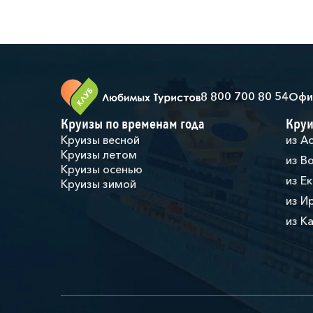
8 800 700 80 54
Офи
Круизы по временам года
Круи
Круизы весной
из А
Круизы летом
из В
Круизы осенью
из Е
Круизы зимой
из И
из К