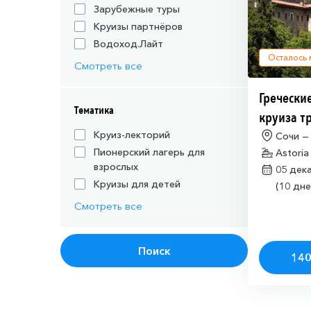
Зарубежные туры
Круизы партнёров
Водоход.Лайт
Осталось
Смотреть все
Греческие
Тематика
круиза т
действую
Круиз-лекторий
Сочи —
Пионерский лагерь для
Astoria
шенгенск
взрослых
05 дек
Круизы для детей
(10 дне
Смотреть все
Поиск
140