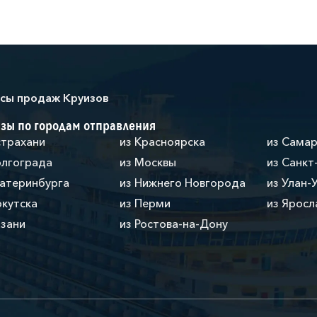
сы продаж Круизов
зы по городам отправления
страхани
из Красноярска
из Сама
олгограда
из Москвы
из Санкт
катеринбурга
из Нижнего Новгорода
из Улан-
ркутска
из Перми
из Яросл
азани
из Ростова-на-Дону