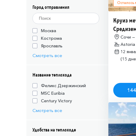
Осталось
Город отправления
Круиз ме
Средизем
Москва
(необход
Сочи —
Кострома
Astoria
разрешен
Ярославль
12 янв
Израиля (
Смотреть все
(15 дне
Название теплохода
Феликс Дзержинский
144
MSC Euribia
Century Victory
Смотреть все
Удобства на теплоходе