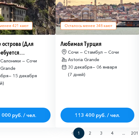
 менее
421
кают
Осталось менее
348
кают
 острова (Для
Любимая Турция
ребуется
Сочи — Стамбул — Сочи
Astoria Grande
щая многократная
 Салоники — Сочи
30 декабря—
06 января
 Grande
ая виза)
(7 дней)
абря—
15 декабря
й)
 000 руб. / чел.
113 400 руб. / чел.
1
2
3
4
...
201