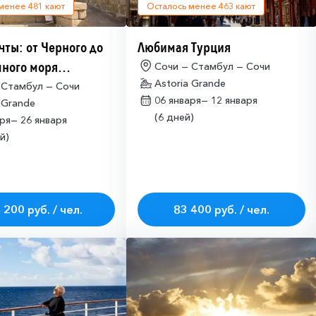
 менее
481
кают
Осталось менее
463
кают
чты: от Черного до
Любимая Турция
ного моря
Сочи — Стамбул — Сочи
Astoria Grande
имо оформлять
 Стамбул — Сочи
06 января—
12 января
 Grande
ие на посещение
(6 дней)
аря—
26 января
ETA-IL)
й)
 200 руб. / чел.
83 400 руб. / чел.