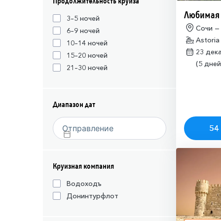
Продолжительность круиза
Любимая
3–5 ночей
Сочи —
6–9 ночей
Astoria
10–14 ночей
23 дек
15–20 ночей
(5 дней
21–30 ночей
Диапазон дат
54 
Круизная компания
Водоходъ
Донинтурфлот