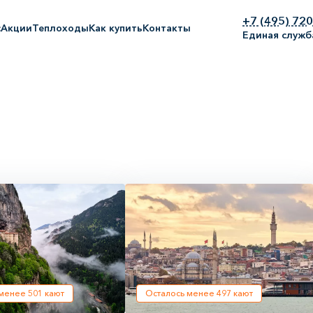
+7 (495) 72
с
Акции
Теплоходы
Как купить
Контакты
Единая служб
 менее
501
кают
Осталось менее
497
кают