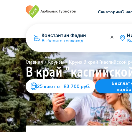
Санатории
О на
Выберите теплоход
Вы
Главная
Круизы
Круиз В край "каспийской р
В край "каспийско
Бесплат
25 кают от 83 700 руб.
подбо