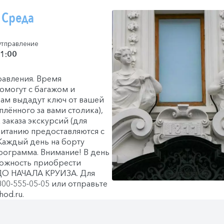
 Среда
тправление
1:00
равления. Время
помогут с багажом и
вам выдадут ключ от вашей
лённого за вами столика),
заказа экскурсий (для
 питанию предоставляются с
Каждый день на борту
программа. Внимание! В день
зможность приобрести
ДО НАЧАЛА КРУИЗА. Для
00-555-05-05 или отправьте
od.ru.