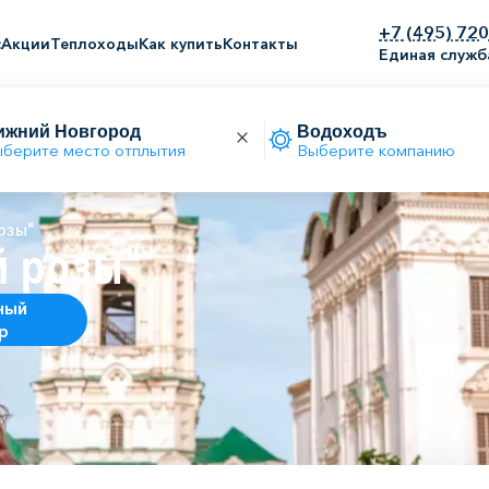
+7 (495) 72
с
Акции
Теплоходы
Как купить
Контакты
Единая служб
берите место отплытия
Выберите компанию
озы"
й розы"
ный
р