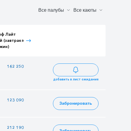
иф Лайт
Тариф Лайт
Тариф Лайт
й (завтрак+
Детский (завтрак+
Взрослый (3-
жин)
ужин)
разовое питание)
—
162 250
175 525
добавить в лист ожидания
123 090
106 305
133 161
Забронировать
—
212 190
229 551
Забронировать