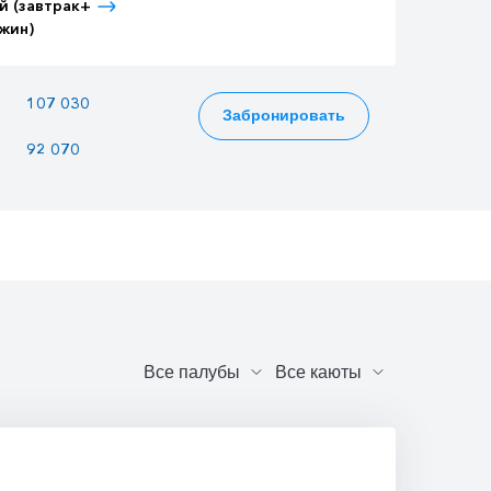
й (завтрак+
Детский (завтрак+
Взрослый (3-
жин)
ужин)
разовое питание)
107 030
92 435
115 787
Забронировать
92 070
79 515
99 603