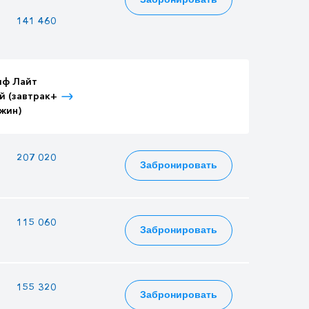
141 460
122 170
153 034
иф Лайт
Тариф Лайт
Тариф Лайт
й (завтрак+
Детский (завтрак+
Взрослый (3-
жин)
ужин)
разовое питание)
—
207 020
223 958
Забронировать
115 060
99 370
124 474
Забронировать
—
155 320
168 028
Забронировать