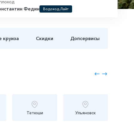
плоход
онстантин Федин
Водоход.Лайт
е круиза
Скидки
Допсервисы
Тетюши
Ульяновск
Тол