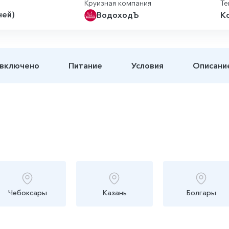
Круизная компания
Те
ней)
ВодоходЪ
К
 включено
Питание
Условия
Описани
Чебоксары
Казань
Болгары