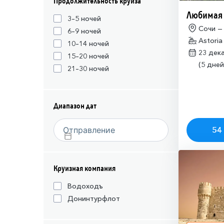
Продолжительность круиза
Любимая
3–5 ночей
Сочи —
6–9 ночей
Astoria
10–14 ночей
23 дек
15–20 ночей
(5 дней
21–30 ночей
Диапазон дат
54 
Круизная компания
Водоходъ
Донинтурфлот