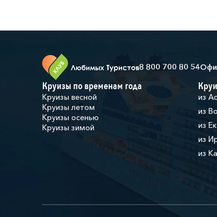
8 800 700 80 54
Офи
Круизы по временам года
Круи
Круизы весной
из А
Круизы летом
из В
Круизы осенью
из Е
Круизы зимой
из И
из К