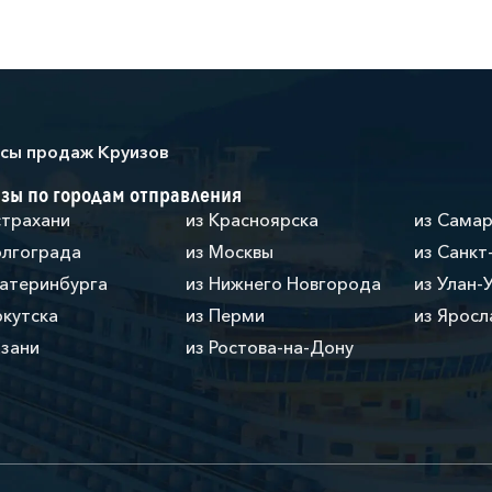
сы продаж Круизов
зы по городам отправления
страхани
из Красноярска
из Сама
олгограда
из Москвы
из Санкт
катеринбурга
из Нижнего Новгорода
из Улан-
ркутска
из Перми
из Яросл
азани
из Ростова-на-Дону