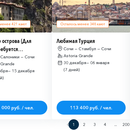
 менее
421
кают
Осталось менее
348
кают
 острова (Для
Любимая Турция
ребуется
Сочи — Стамбул — Сочи
Astoria Grande
щая многократная
 Салоники — Сочи
30 декабря—
06 января
 Grande
ая виза)
(7 дней)
абря—
15 декабря
й)
 000 руб. / чел.
113 400 руб. / чел.
1
2
3
4
...
200