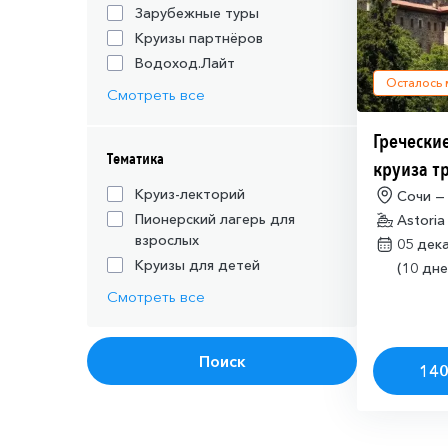
Зарубежные туры
Круизы партнёров
Водоход.Лайт
Осталось
Смотреть все
Греческие
Тематика
круиза т
действую
Круиз-лекторий
Сочи —
Пионерский лагерь для
Astoria
шенгенск
взрослых
05 дек
Круизы для детей
(10 дне
Смотреть все
Поиск
140