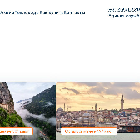
+7 (495) 72
с
Акции
Теплоходы
Как купить
Контакты
Единая служб
 менее
501
кают
Осталось менее
497
кают