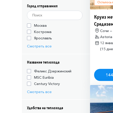
Осталось
Город отправления
Круиз ме
Средизем
Москва
(необход
Сочи —
Кострома
Astoria
разрешен
Ярославль
12 янв
Израиля (
Смотреть все
(15 дне
Название теплохода
Феликс Дзержинский
144
MSC Euribia
Century Victory
Смотреть все
Удобства на теплоходе