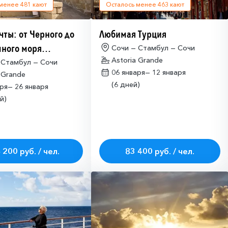
 менее
481
кают
Осталось менее
463
кают
чты: от Черного до
Любимая Турция
ного моря
Сочи — Стамбул — Сочи
Astoria Grande
имо оформлять
 Стамбул — Сочи
06 января—
12 января
 Grande
ие на посещение
(6 дней)
аря—
26 января
ETA-IL)
й)
 200 руб. / чел.
83 400 руб. / чел.