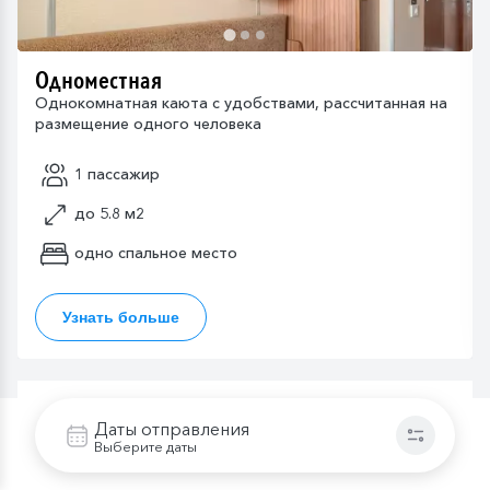
Одноместная
Однокомнатная каюта с удобствами, рассчитанная на
размещение одного человека
1 пассажир
до 5.8 м2
одно спальное место
Узнать больше
Даты отправления
Что включено в стоимость
Выберите даты
В стоимость круиза входит