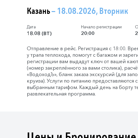
Казань
— 18.08.2026, Вторник
Дата
Начало регистрации
О
18.08 (ВТ)
20:00
2
Отправление в рейс. Регистрация с 18:00. Вре
у трапа теплохода, помогут с багажом и зарег
регистрации вам выдадут ключ от вашей каю
(номер закреплённого за вами столика), расч
«ВодоходЪ», бланк заказа экскурсий (для зап
круиза). Услуги по питанию предоставляются с
выбранным тарифом. Каждый день на борту т
развлекательная программа.
Цены и Бронирование