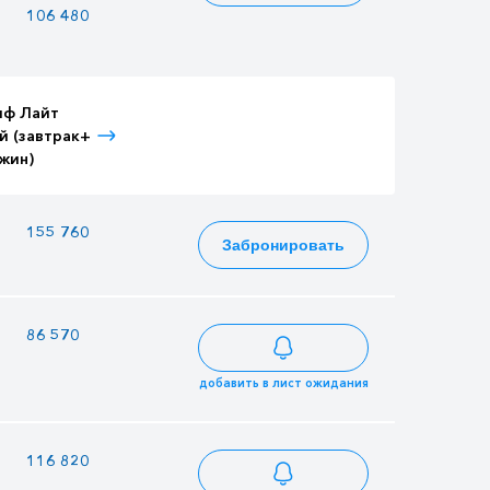
106 480
91 960
115 192
иф Лайт
Тариф Лайт
Тариф Лайт
й (завтрак+
Детский (завтрак+
Взрослый (3-
жин)
ужин)
разовое питание)
—
155 760
168 504
Забронировать
86 570
74 765
93 653
добавить в лист ожидания
—
116 820
126 378