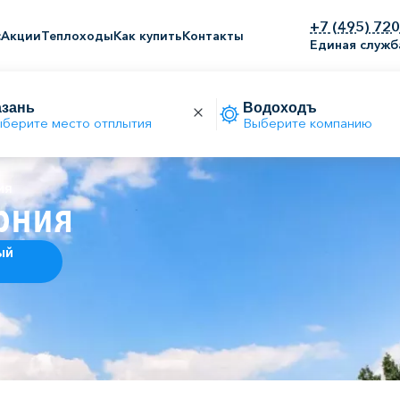
+7 (495) 72
с
Акции
Теплоходы
Как купить
Контакты
Единая служб
берите место отплытия
Выберите компанию
ия
рния
ый