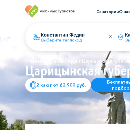
Санатории
О на
Выберите теплоход
Вы
Главная
Круизы
Круиз Царицынская губерн
Царицынская губе
Бесплатн
2 кают от 62 900 руб.
подбор