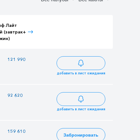
иф Лайт
Тариф Лайт
Тариф Лайт
й (завтрак+
Детский (завтрак+
Взрослый (3-
жин)
ужин)
разовое питание)
—
121 990
131 971
добавить в лист ожидания
92 620
79 990
100 198
добавить в лист ожидания
—
159 610
172 669
Забронировать