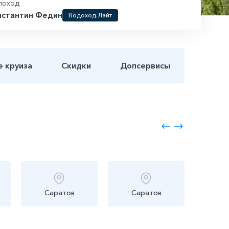
лоход
нстантин Федин
Водоход.Лайт
е круиза
Скидки
Допсервисы
Саратов
Саратов
Вол