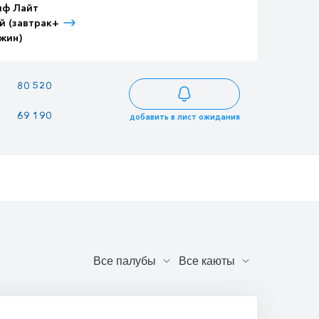
иф Лайт
Тариф Лайт
Тариф Лайт
й (завтрак+
Детский (завтрак+
Взрослый (3-
жин)
ужин)
разовое питание)
80 520
69 540
87 108
69 190
59 755
74 851
добавить в лист ожидания