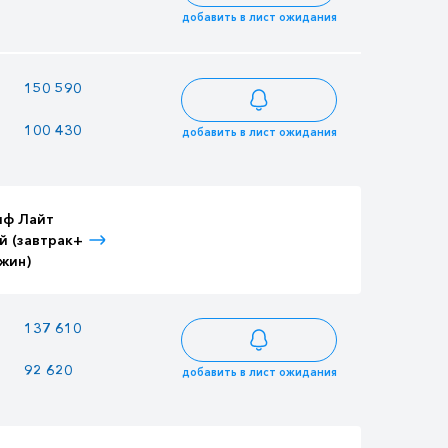
добавить в лист ожидания
—
150 590
162 911
100 430
86 735
108 647
добавить в лист ожидания
иф Лайт
Тариф Лайт
Тариф Лайт
й (завтрак+
Детский (завтрак+
Взрослый (3-
жин)
ужин)
разовое питание)
—
137 610
148 869
92 620
79 990
100 198
добавить в лист ожидания