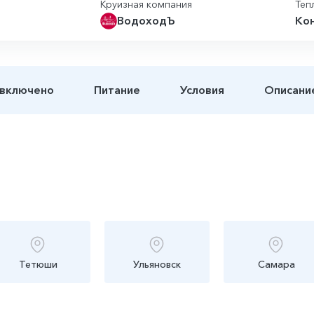
Круизная компания
Теп
ВодоходЪ
Ко
 включено
Питание
Условия
Описани
Тетюши
Ульяновск
Самара