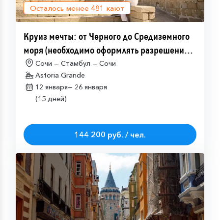
Осталось менее
481
кают
Круиз мечты: от Черного до Средиземного
моря (необходимо оформлять разрешение
на посещение Израиля (ETA-IL)
Сочи — Стамбул — Сочи
Astoria Grande
12 января—
26 января
(15 дней)
144 200 руб. / чел.