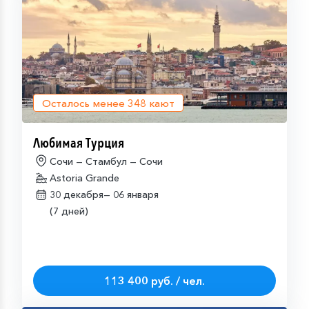
Осталось менее
348
кают
Любимая Турция
Сочи — Стамбул — Сочи
Astoria Grande
30 декабря—
06 января
(7 дней)
113 400 руб. / чел.