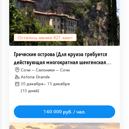
Осталось менее
421
кают
Греческие острова (Для круиза требуется
действующая многократная шенгенская
виза)
Сочи — Салоники — Сочи
Astoria Grande
05 декабря—
15 декабря
(10 дней)
140 000 руб. / чел.