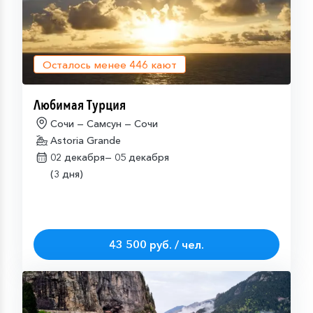
Осталось менее
446
кают
Любимая Турция
Сочи — Самсун — Сочи
Astoria Grande
02 декабря—
05 декабря
(3 дня)
43 500 руб. / чел.