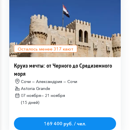
Осталось менее
317
кают
Круиз мечты: от Черного до Средиземного
моря
Сочи — Александрия — Сочи
Astoria Grande
07 ноября—
21 ноября
(15 дней)
169 400 руб. / чел.