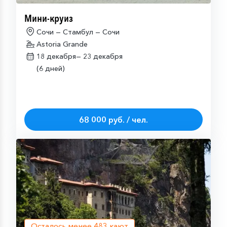
Мини-круиз
Сочи — Стамбул — Сочи
Astoria Grande
18 декабря—
23 декабря
(6 дней)
68 000 руб. / чел.
Осталось менее
483
кают