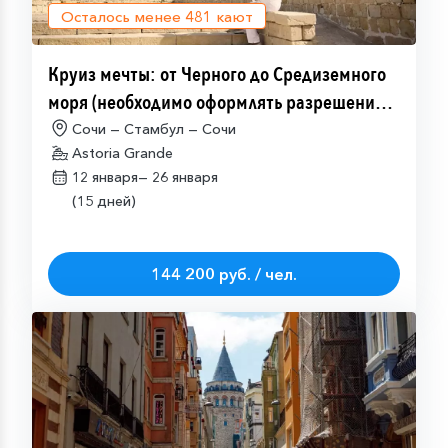
Осталось менее
481
кают
Круиз мечты: от Черного до Средиземного
моря (необходимо оформлять разрешение
на посещение Израиля (ETA-IL)
Сочи — Стамбул — Сочи
Astoria Grande
12 января—
26 января
(15 дней)
144 200 руб. / чел.