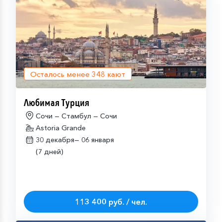
Осталось менее
348
кают
Любимая Турция
Сочи — Стамбул — Сочи
Astoria Grande
30 декабря—
06 января
(7 дней)
113 400 руб. / чел.