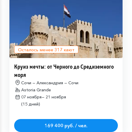
Осталось менее
317
кают
Круиз мечты: от Черного до Средиземного
моря
Сочи — Александрия — Сочи
Astoria Grande
07 ноября—
21 ноября
(15 дней)
169 400 руб. / чел.