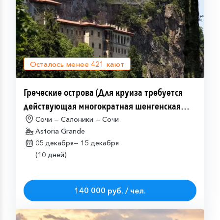
Осталось менее
421
кают
Греческие острова (Для круиза требуется
действующая многократная шенгенская
виза)
Сочи — Салоники — Сочи
Astoria Grande
05 декабря—
15 декабря
(10 дней)
140 000 руб. / чел.