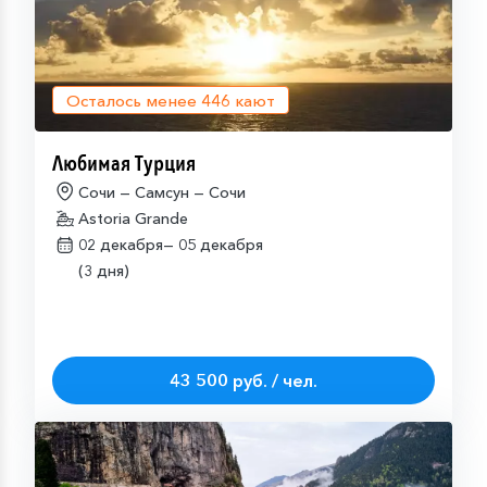
Осталось менее
446
кают
Любимая Турция
Сочи — Самсун — Сочи
Astoria Grande
02 декабря—
05 декабря
(3 дня)
43 500 руб. / чел.