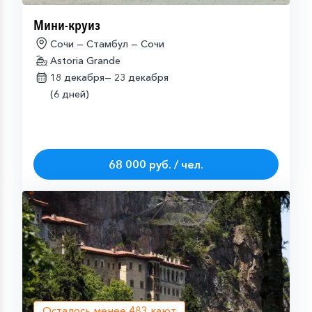
Мини-круиз
Сочи — Стамбул — Сочи
Astoria Grande
18 декабря—
23 декабря
(6 дней)
68 000 руб. / чел.
Осталось менее
483
кают