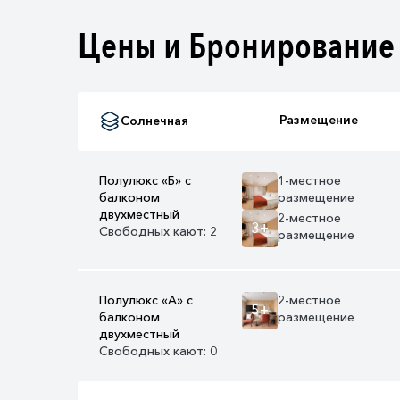
Цены и Бронирование
Размещение
Солнечная
Полулюкс «Б» с
1-местное
балконом
размещение
двухместный
2-местное
3+
Свободных кают: 2
размещение
Полулюкс «А» с
2-местное
5+
балконом
размещение
двухместный
Свободных кают: 0