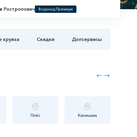
в Ростропович
Водоход.Премиум
е круиза
Скидки
Допсервисы
Плёс
Кинешма
Ни