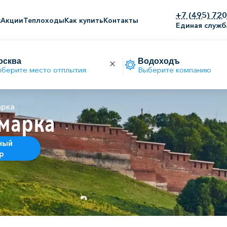
+7 (495) 72
с
Акции
Теплоходы
Как купить
Контакты
Единая служб
берите место отплытия
Выберите компанию
арка
марка
ный
р