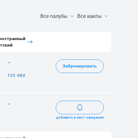
ностранный
Тариф Иностранный
тский
Взрослый
—
275 292
Забронировать
155 969
183 492
—
232 956
добавить в лист ожидания