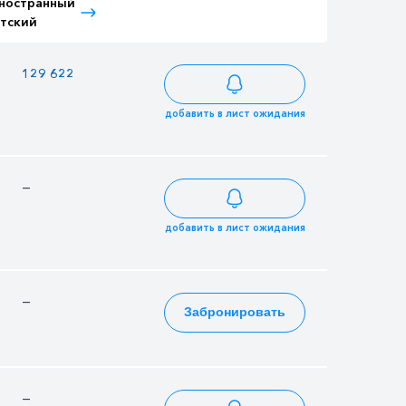
ностранный
Тариф Иностранный
тский
Взрослый
129 622
152 496
добавить в лист ожидания
—
211 788
добавить в лист ожидания
—
451 656
Забронировать
—
254 124