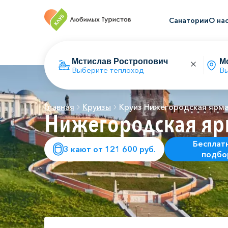
Санатории
О на
Выберите теплоход
Вы
Главная
Круизы
Круиз Нижегородская ярм
Нижегородская яр
Бесплат
3 кают от 121 600 руб.
подбо