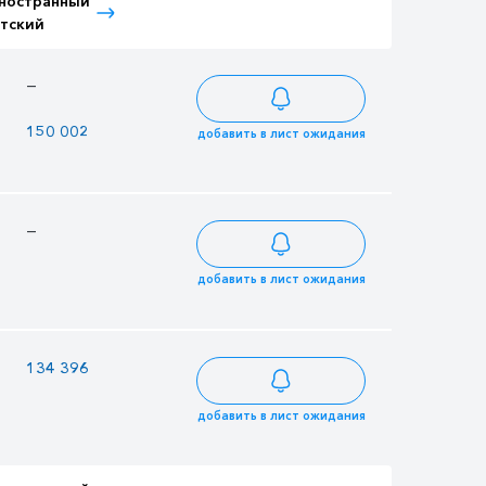
ностранный
Тариф Иностранный
тский
Взрослый
—
264 708
150 002
176 472
добавить в лист ожидания
—
225 828
добавить в лист ожидания
134 396
158 112
добавить в лист ожидания