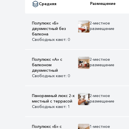
Размещение
Средняя
Полулюкс «Б»
2-местное
5+
двухместный без
размещение
балкона
Свободных кают: 0
Полулюкс «А» с
2-местное
5+
балконом
размещение
двухместный
Свободных кают: 0
Панорамный люкс 2-х
2-местное
7+
местный с террасой
размещение
Свободных кают: 1
Полулюкс «Б» с
1-местное