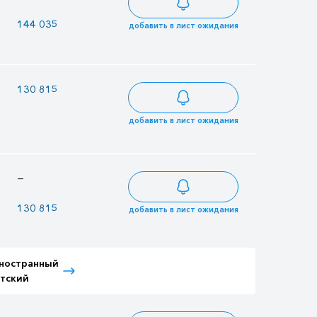
144 035
169 452
добавить в лист ожидания
130 815
153 900
добавить в лист ожидания
—
230 796
130 815
153 900
добавить в лист ожидания
ностранный
Тариф Иностранный
тский
Взрослый