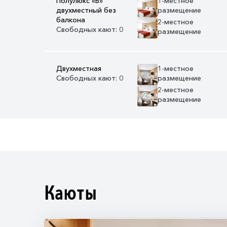
Полулюкс «Б»
1-местное
двухместный без
размещение
балкона
2-местное
5+
Свободных кают: 0
размещение
Двухместная
1-местное
Свободных кают: 0
размещение
2-местное
2+
размещение
Каюты