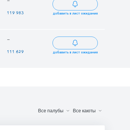
—
211 788
119 983
141 156
добавить в лист ожидания
—
196 884
111 629
131 328
добавить в лист ожидания