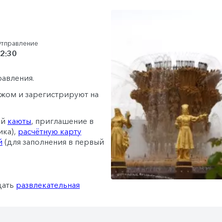
тправление
2:30
равления.
гажом и зарегистрируют на
ей
каюты
, приглашение в
ика),
расчётную карту
й
(для заполнения в первый
дать
развлекательная