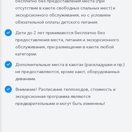
бесплатно без предоставления места (при
белое / игристое (1 бокал, 125 мл) / водка (1
отсутствии в каюте свободных спальных мест) и
Бутилированная вода в каюте:
экскурсионного обслуживания, но с условием
Каюты класса «Люкс» и «Полулюкс»:
обязательной оплаты детского питания.
ежедневное пополнение — 1 бутылка (0,5 л.) в день;
Дети до 2 лет принимаются бесплатно без
Стандартные каюты:
без пополнений, только в
предоставления места, питания и экскурсионного
день посадки:
обслуживания, при размещении в каюте любой
— в рейсах до 4 дней включительно: 1 бутылка (0,5
категории.
л.) при одноместном размещении, 1 бутылка (1,5 л.)
Дополнительные места в каютах (раскладушки и пр.)
в 2- и 3-местном размещении;
не предоставляются, кроме кают, оборудованных
— в рейсах от 5 дней до 10 дней включительно: 1
диванами.
бутылка (1,5 л.);
— в рейсах от 11 до 15 дней включительно: 2
Внимание! Расписание теплоходов, стоимость и
бутылки (1,5 л.);
экскурсионная программа являются
— в рейсах от 16 до 20 дней включительно: 3
предварительными и могут быть изменены!
бутылки (1,5 л.);
— в рейсах от 21 до 25 дней: 4 бутылки (1,5 л.).
Мы оставляем за собой право изменить систему
питания.