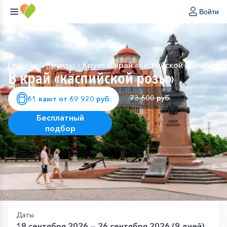
Войти
Главная
Круизы
Круиз В край «каспийской розы»
В край «каспийской розы»
73 600 руб.
61 кают от 69 920 руб.
Бесплатный
подбор
Даты
18 сентября 2026 — 26 сентября 2026 (9 дней)