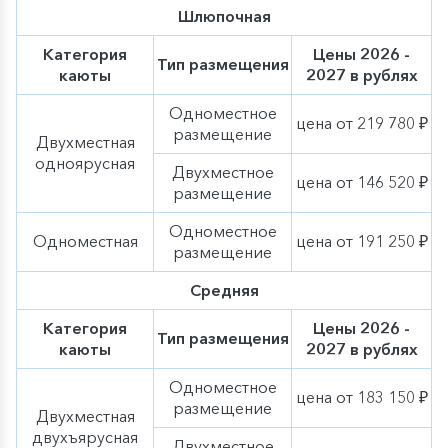
числе знаменитый Мемориальный комплекс «Героям
Шлюпочная
Сталинградской битвы» на Мамаевом кургане.
Категория
Цены 2026 -
Казань
–
столица республики Татарстан и уникальный
Тип размещения
каюты
2027 в рублях
город, сохранивший свой неповторимый колорит и
наследие. Место, в котором мирно сосуществуют
Одноместное
религиозные святыни православных и мусульман.
цена от 219 780 ₽
Город, где смешались русский и восточный колорит:
размещение
Двухместная
над современными постройками высоко возносятся
одноярусная
маковки старинных церквей, башни звонниц и
Двухместное
цена от 146 520 ₽
стройные иглы минаретов. Здесь находится
размещение
знаменитый белокаменный Казанский Кремль,
падающая башня Сююмбике, Губернаторский дворец
Одноместное
Одноместная
цена от 191 250 ₽
и дворец земледельцев, а также самая большая
размещение
мечеть в Европе – Кул-Шариф.
Средняя
Категория
Цены 2026 -
Тип размещения
каюты
2027 в рублях
Одноместное
цена от 183 150 ₽
размещение
Двухместная
двухъярусная
Двухместное