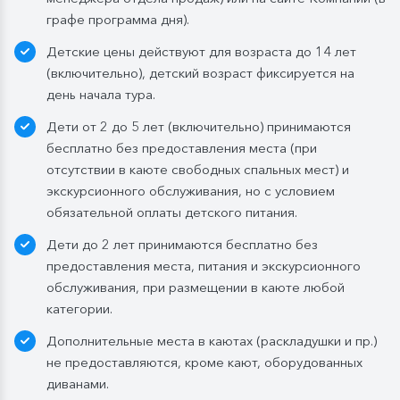
го дня круиза. Включены напитки без ограничения:
графе программа дня).
вода, чай, кофе, морс;
Детские цены действуют для возраста до 14 лет
Ужин:
заказная система питания, выбор блюд со 2-
(включительно), детский возраст фиксируется на
го дня круиза. Включены напитки без ограничения:
день начала тура.
вода, чай, кофе. По запросу гостя: кисломолочный
Дети от 2 до 5 лет (включительно) принимаются
напиток (1 стакан, 200 мл). На выбор: вино красное /
бесплатно без предоставления места (при
белое / игристое (1 бокал, 125 мл) / водка (1
отсутствии в каюте свободных спальных мест) и
Бутилированная вода в каюте:
экскурсионного обслуживания, но с условием
Каюты класса «Люкс» и «Полулюкс»:
обязательной оплаты детского питания.
ежедневное пополнение — 1 бутылка (0,5 л.) в день;
Дети до 2 лет принимаются бесплатно без
Стандартные каюты:
без пополнений, только в
предоставления места, питания и экскурсионного
день посадки:
обслуживания, при размещении в каюте любой
— в рейсах до 4 дней включительно: 1 бутылка (0,5
категории.
л.) при одноместном размещении, 1 бутылка (1,5 л.)
Дополнительные места в каютах (раскладушки и пр.)
в 2- и 3-местном размещении;
не предоставляются, кроме кают, оборудованных
— в рейсах от 5 дней до 10 дней включительно: 1
диванами.
бутылка (1,5 л.);