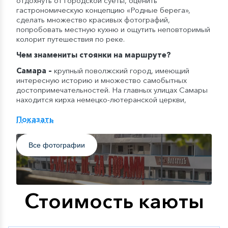
отдохнуть от городской суеты, оценить
гастрономическую концепцию «Родные берега»,
сделать множество красивых фотографий,
попробовать местную кухню и ощутить неповторимый
колорит путешествия по реке.
Чем знамениты стоянки на маршруте?
Самара
–
крупный поволжский город, имеющий
интересную историю и множество самобытных
достопримечательностей. На главных улицах Самары
находится кирха немецко-лютеранской церкви,
бункер Сталина, а также один из крупнейших музеев
Поволжья – Художественный музей. Посещая Самару,
Показать
вы узнаете, почему именно этот город должен был
стать «запасной столицей» России.
Все фотографии
Волгоград
–
дореволюционный Царицын. Советский
Сталинград. Город-герой с насыщенной военной
историей, где произошёл переломный момент во
времена Великой Отечественной войны. Волгоград
был разрушен практически до основания и
Стоимость каюты
отстраивался в течение 10 лет сенными немцами.
Сегодня в городе находится много памятников,
посвященных тем историческим событиям, в том