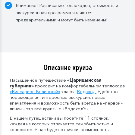
— в рейсах от 11 до 15 дней включительно: 2
Внимание! Расписание теплоходов, стоимость и
бутылки (1,5 л.);
экскурсионная программа являются
— в рейсах от 16 до 20 дней включительно: 3
предварительными и могут быть изменены!
бутылки (1,5 л.);
— в рейсах от 21 до 25 дней: 4 бутылки (1,5 л.).
Мы оставляем за собой право изменить систему
питания.
Описание круиза
Насыщенное путешествие
«Царицынская
губерния»
проходит на комфортабельном теплоходе
«
Виссарион Белинский
»
класса
Водоход
.
Удобство
перемещения, интересные экскурсии, новые
впечатления и возможность быть всегда на «первой»
линии – это всё круизы с «ВодоходЪ».
В нашем путешествии вы посетите 11 стоянок,
каждая из которых отличается самобытностью и
колоритом. У вас будет отличная возможность