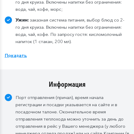
го дня круиза. Включены напитки без ограничения:
вода, чай, кофе, морс;
Ужин:
заказная система питания, выбор блюд со 2-
го дня круиза. Включены напитки без ограничения:
вода, чай, кофе. По запросу гостя: кисломолочный
напиток (1 стакан, 200 мл).
Расширенный тариф.
Фиксированная рассадка в
Показать
ресторане «Нева» на шлюпочной палу
бе
,
количество мест ограничено
.
Для кают класса «Люкс» и «Полулюкс» расширенный
тариф предусмотрен по умолчанию.
Информация
Завтрак:
шведский стол или заказная система с
Порт отправления (причал), время начала
элементами шведского стола. Включены напитки
регистрации и посадки указывается на сайте и в
без ограничения: вода, сок, чай, кофе. В рейсах до
посадочном талоне. Окончательное время
4-х дней при ранней высадке в день прибытия
отправления теплохода можно уточнить за день до
завтрак континентальный;
отправления в рейс у Вашего менеджера (у любого
Обед:
заказная система питания, выбор блюд со 2-
менеджера отдела продаж) или на сайте Компании (в