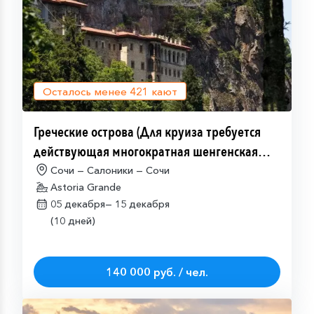
Осталось менее
421
кают
Греческие острова (Для круиза требуется
действующая многократная шенгенская
виза)
Сочи — Салоники — Сочи
Astoria Grande
05 декабря—
15 декабря
(10 дней)
140 000 руб. / чел.