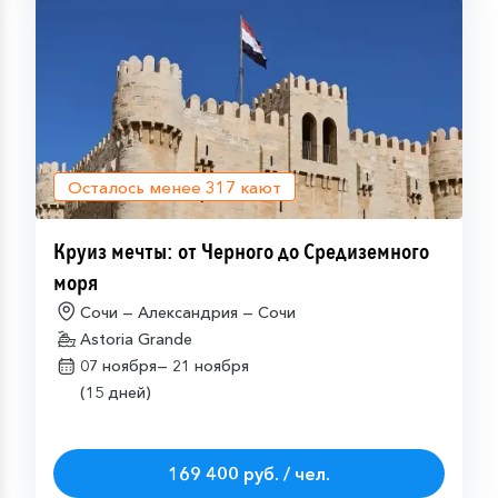
Осталось менее
317
кают
Круиз мечты: от Черного до Средиземного
моря
Сочи — Александрия — Сочи
Astoria Grande
07 ноября—
21 ноября
(15 дней)
169 400 руб. / чел.