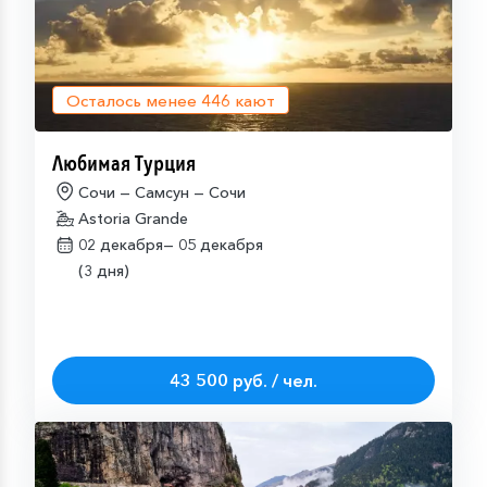
Осталось менее
446
кают
Любимая Турция
Сочи — Самсун — Сочи
Astoria Grande
02 декабря—
05 декабря
(3 дня)
43 500 руб. / чел.