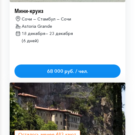
Мини-круиз
Сочи — Стамбул — Сочи
Astoria Grande
18 декабря—
23 декабря
(6 дней)
68 000 руб. / чел.
Осталось менее
483
кают