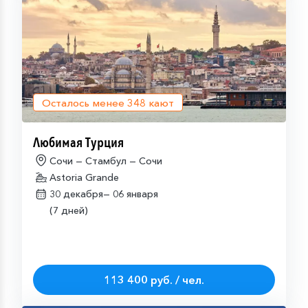
Осталось менее
348
кают
Любимая Турция
Сочи — Стамбул — Сочи
Astoria Grande
30 декабря—
06 января
(7 дней)
113 400 руб. / чел.