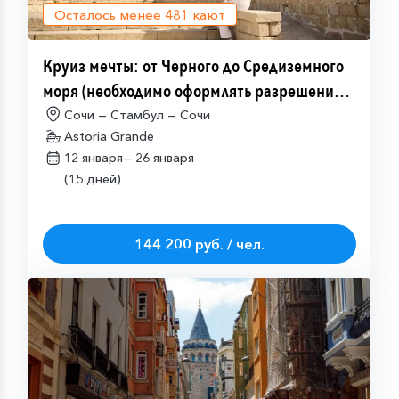
Осталось менее
481
кают
Круиз мечты: от Черного до Средиземного
моря (необходимо оформлять разрешение
на посещение Израиля (ETA-IL)
Сочи — Стамбул — Сочи
Astoria Grande
12 января—
26 января
(15 дней)
144 200 руб. / чел.