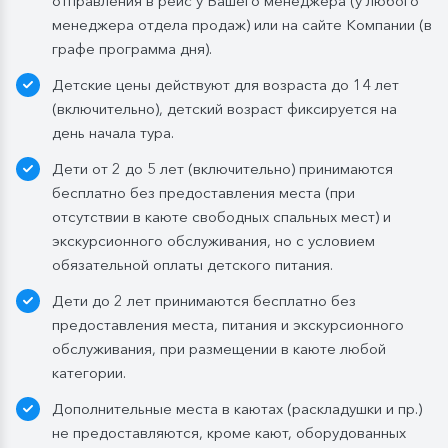
отправления в рейс у Вашего менеджера (у любого
Обед:
заказная система питания, выбор блюд со 2-
менеджера отдела продаж) или на сайте Компании (в
го дня круиза. Включены напитки без ограничения:
графе программа дня).
вода, чай, кофе, морс;
Детские цены действуют для возраста до 14 лет
Ужин:
заказная система питания, выбор блюд со 2-
(включительно), детский возраст фиксируется на
го дня круиза. Включены напитки без ограничения:
день начала тура.
вода, чай, кофе. По запросу гостя: кисломолочный
Дети от 2 до 5 лет (включительно) принимаются
напиток (1 стакан, 200 мл). На выбор: вино красное /
бесплатно без предоставления места (при
белое / игристое (1 бокал, 125 мл) / водка (1
отсутствии в каюте свободных спальных мест) и
Бутилированная вода в каюте:
экскурсионного обслуживания, но с условием
Каюты класса «Люкс» и «Полулюкс»:
обязательной оплаты детского питания.
ежедневное пополнение — 1 бутылка (0,5 л.) в день;
Дети до 2 лет принимаются бесплатно без
Стандартные каюты:
без пополнений, только в
предоставления места, питания и экскурсионного
день посадки:
обслуживания, при размещении в каюте любой
— в рейсах до 4 дней включительно: 1 бутылка (0,5
категории.
л.) при одноместном размещении, 1 бутылка (1,5 л.)
Дополнительные места в каютах (раскладушки и пр.)
в 2- и 3-местном размещении;
не предоставляются, кроме кают, оборудованных
— в рейсах от 5 дней до 10 дней включительно: 1