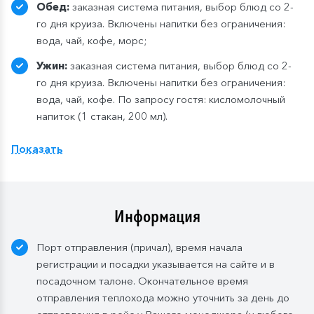
Обед:
заказная система питания, выбор блюд со 2-
го дня круиза. Включены напитки без ограничения:
вода, чай, кофе, морс;
Ужин:
заказная система питания, выбор блюд со 2-
го дня круиза. Включены напитки без ограничения:
вода, чай, кофе. По запросу гостя: кисломолочный
напиток (1 стакан, 200 мл).
Расширенный тариф.
Фиксированная рассадка в
Показать
ресторане «Нева» на шлюпочной палу
бе
,
количество мест ограничено
.
Для кают класса «Люкс» и «Полулюкс» расширенный
тариф предусмотрен по умолчанию.
Информация
Завтрак:
шведский стол или заказная система с
Порт отправления (причал), время начала
элементами шведского стола. Включены напитки
регистрации и посадки указывается на сайте и в
без ограничения: вода, сок, чай, кофе. В рейсах до
посадочном талоне. Окончательное время
4-х дней при ранней высадке в день прибытия
отправления теплохода можно уточнить за день до
завтрак континентальный;