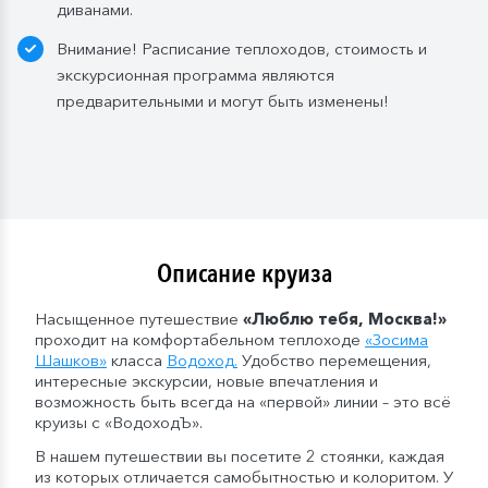
диванами.
бутылка (1,5 л.);
— в рейсах от 11 до 15 дней включительно: 2
Внимание! Расписание теплоходов, стоимость и
бутылки (1,5 л.);
экскурсионная программа являются
— в рейсах от 16 до 20 дней включительно: 3
предварительными и могут быть изменены!
бутылки (1,5 л.);
— в рейсах от 21 до 25 дней: 4 бутылки (1,5 л.).
Мы оставляем за собой право изменить систему
питания.
Описание круиза
Насыщенное путешествие
«Люблю тебя, Москва!»
проходит на комфортабельном теплоходе
«
Зосима
Шашков
»
класса
Водоход
.
Удобство перемещения,
интересные экскурсии, новые впечатления и
возможность быть всегда на «первой» линии – это всё
круизы с «ВодоходЪ».
В нашем путешествии вы посетите 2 стоянки, каждая
из которых отличается самобытностью и колоритом. У