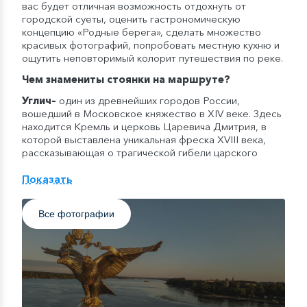
вас будет отличная возможность отдохнуть от
городской суеты, оценить гастрономическую
концепцию «Родные берега», сделать множество
красивых фотографий, попробовать местную кухню и
ощутить неповторимый колорит путешествия по реке.
Чем знамениты стоянки на маршруте?
Углич
–
один из древнейших городов России,
вошедший в Московское княжество в XIV веке. Здесь
находится Кремль и церковь Царевича Дмитрия, в
которой выставлена уникальная фреска XVIII века,
рассказывающая о трагической гибели царского
сына. Также интересен Спасо-Преображенский
собор и Богоявленский монастырь.
Показать
Рыбинск
–
бывший Усть-Шексна и один из пяти
древнейших городов России, который в начале XVI
Все фотографии
века упоминался как «Рыбная Слобода»,
поставлявшая рыбу к царскому столу. Рыбинск был
оживленным торговым городом и важной точкой
Великого Волжского пути. Нынешний Рыбинск –
туристический центр и второй по величине город
Ярославской области, сочетающий в себе богатую
историю и старинную красивую архитектуру с