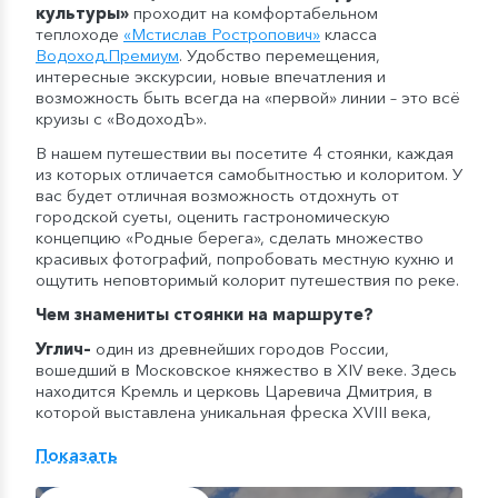
культуры»
проходит на комфортабельном
теплоходе
«
Мстислав Ростропович
»
класса
Водоход
.
Премиум
. Удобство перемещения,
интересные экскурсии, новые впечатления и
возможность быть всегда на «первой» линии – это всё
круизы с «ВодоходЪ».
В нашем путешествии вы посетите 4 стоянки, каждая
из которых отличается самобытностью и колоритом. У
вас будет отличная возможность отдохнуть от
городской суеты, оценить гастрономическую
концепцию «Родные берега», сделать множество
красивых фотографий, попробовать местную кухню и
ощутить неповторимый колорит путешествия по реке.
Чем знамениты стоянки на маршруте?
Углич
–
один из древнейших городов России,
вошедший в Московское княжество в XIV веке. Здесь
находится Кремль и церковь Царевича Дмитрия, в
которой выставлена уникальная фреска XVIII века,
рассказывающая о трагической гибели царского
сына. Также интересен Спасо-Преображенский
Показать
собор и Богоявленский монастырь.