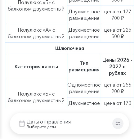
Полулюкс «Б» с
балконом двухместный
Двухместное
цена от 177
размещение
700 ₽
Полулюкс «А» с
Двухместное
цена от 225
балконом двухместный
размещение
500 ₽
Шлюпочная
Цены 2026 -
Тип
Категория каюты
2027 в
размещения
рублях
Одноместное
цена от 256
размещение
200 ₽
Полулюкс «Б» с
балконом двухместный
Двухместное
цена от 170
размещение
800 ₽
Полулюкс «А» с
Двухместное
цена от 218
Даты отправления
Выберите даты
балконом двухместный
размещение
600 ₽