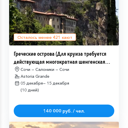
Осталось менее
421
кают
Греческие острова (Для круиза требуется
действующая многократная шенгенская
виза)
Сочи — Салоники — Сочи
Astoria Grande
05 декабря—
15 декабря
(10 дней)
140 000 руб. / чел.