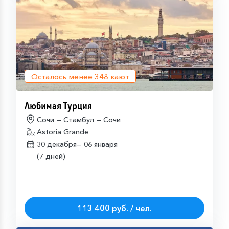
Осталось менее
348
кают
Любимая Турция
Сочи — Стамбул — Сочи
Astoria Grande
30 декабря—
06 января
(7 дней)
113 400 руб. / чел.