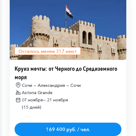
Осталось менее
317
кают
Круиз мечты: от Черного до Средиземного
моря
Сочи — Александрия — Сочи
Astoria Grande
07 ноября—
21 ноября
(15 дней)
169 400 руб. / чел.