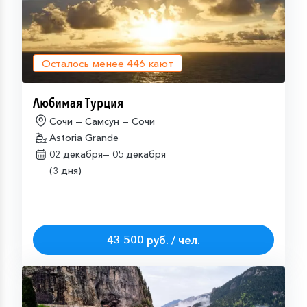
Осталось менее
446
кают
Любимая Турция
Сочи — Самсун — Сочи
Astoria Grande
02 декабря—
05 декабря
(3 дня)
43 500 руб. / чел.