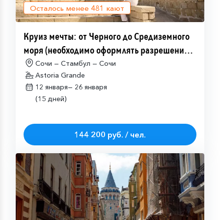
Осталось менее
481
кают
Круиз мечты: от Черного до Средиземного
моря (необходимо оформлять разрешение
на посещение Израиля (ETA-IL)
Сочи — Стамбул — Сочи
Astoria Grande
12 января—
26 января
(15 дней)
144 200 руб. / чел.