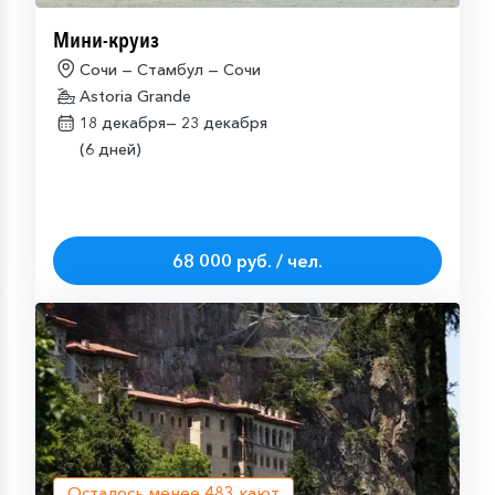
Мини-круиз
Сочи — Стамбул — Сочи
Astoria Grande
18 декабря—
23 декабря
(6 дней)
68 000 руб. / чел.
Осталось менее
483
кают