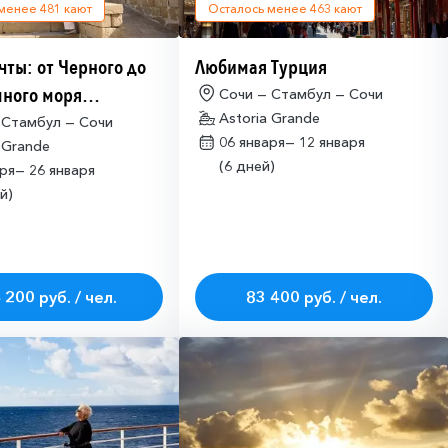
 менее
481
кают
Осталось менее
463
кают
чты: от Черного до
Любимая Турция
ного моря
Сочи — Стамбул — Сочи
Astoria Grande
имо оформлять
 Стамбул — Сочи
06 января—
12 января
 Grande
ие на посещение
(6 дней)
аря—
26 января
ETA-IL)
й)
 200 руб. / чел.
83 400 руб. / чел.