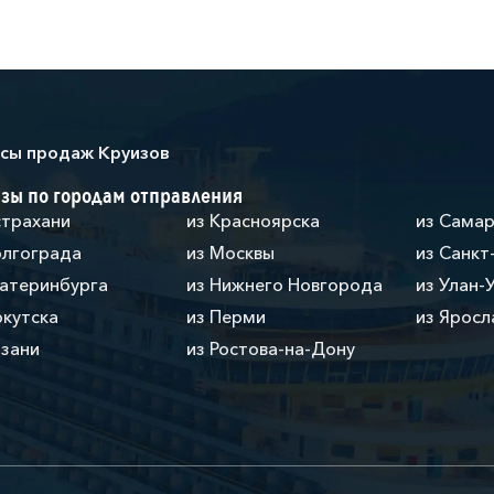
сы продаж Круизов
зы по городам отправления
страхани
из Красноярска
из Сама
олгограда
из Москвы
из Санкт
катеринбурга
из Нижнего Новгорода
из Улан-
ркутска
из Перми
из Яросл
азани
из Ростова-на-Дону