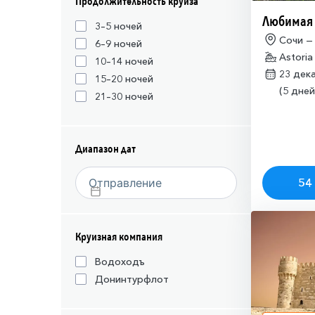
Продолжительность круиза
Любимая
3–5 ночей
Сочи —
6–9 ночей
Astoria
10–14 ночей
23 дек
15–20 ночей
(5 дней
21–30 ночей
Диапазон дат
54 
Круизная компания
Водоходъ
Донинтурфлот