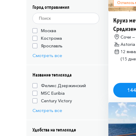
Осталось
Город отправления
Круиз ме
Средизем
Москва
(необход
Сочи —
Кострома
Astoria
разрешен
Ярославль
12 янв
Израиля (
Смотреть все
(15 дне
Название теплохода
Феликс Дзержинский
144
MSC Euribia
Century Victory
Смотреть все
Удобства на теплоходе