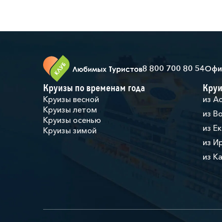
8 800 700 80 54
Офи
Круизы по временам года
Круи
Круизы весной
из А
Круизы летом
из В
Круизы осенью
из Е
Круизы зимой
из И
из К