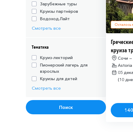
Зарубежные туры
Круизы партнёров
Водоход.Лайт
Осталось
Смотреть все
Греческие
Тематика
круиза т
действую
Круиз-лекторий
Сочи —
Пионерский лагерь для
Astoria
шенгенск
взрослых
05 дек
Круизы для детей
(10 дне
Смотреть все
Поиск
140