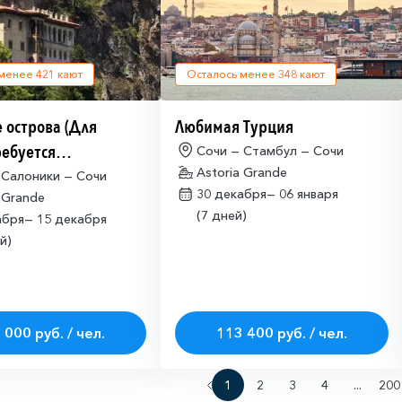
 менее
421
кают
Осталось менее
348
кают
 острова (Для
Любимая Турция
ребуется
Сочи — Стамбул — Сочи
Astoria Grande
щая многократная
 Салоники — Сочи
30 декабря—
06 января
 Grande
ая виза)
(7 дней)
абря—
15 декабря
й)
 000 руб. / чел.
113 400 руб. / чел.
1
2
3
4
...
200