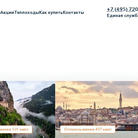
+7 (495) 72
с
Акции
Теплоходы
Как купить
Контакты
Единая служб
 менее
501
кают
Осталось менее
497
кают