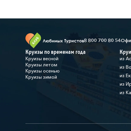
8 800 700 80 54
Офи
Круизы по временам года
Круи
Круизы весной
из А
Круизы летом
из В
Круизы осенью
из Е
Круизы зимой
из И
из К