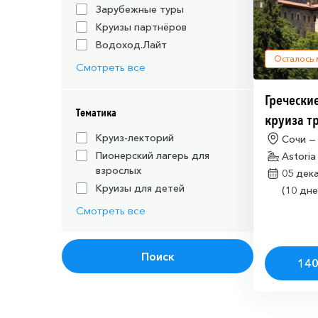
Зарубежные туры
Круизы партнёров
Водоход.Лайт
Осталось
Смотреть все
Греческие
Тематика
круиза т
действую
Круиз-лекторий
Сочи —
Пионерский лагерь для
Astoria
шенгенск
взрослых
05 дек
Круизы для детей
(10 дне
Смотреть все
Поиск
140