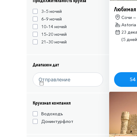
Продолжительность круиза
Любимая
3–5 ночей
Сочи —
6–9 ночей
Astoria
10–14 ночей
23 дек
15–20 ночей
(5 дней
21–30 ночей
Диапазон дат
54 
Круизная компания
Водоходъ
Донинтурфлот