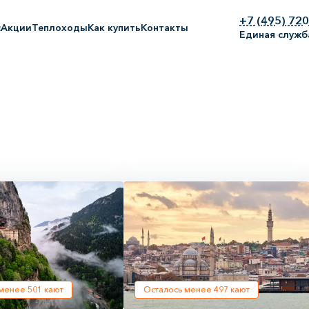
+7 (495) 72
с
Акции
Теплоходы
Как купить
Контакты
Единая служб
 менее
501
кают
Осталось менее
497
кают