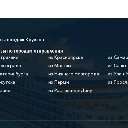
сы продаж Круизов
зы по городам отправления
страхани
из Красноярска
из Сама
олгограда
из Москвы
из Санкт
катеринбурга
из Нижнего Новгорода
из Улан-
ркутска
из Перми
из Яросл
азани
из Ростова-на-Дону