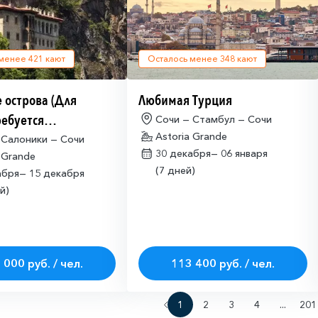
 менее
421
кают
Осталось менее
348
кают
 острова (Для
Любимая Турция
ребуется
Сочи — Стамбул — Сочи
Astoria Grande
щая многократная
 Салоники — Сочи
30 декабря—
06 января
 Grande
ая виза)
(7 дней)
абря—
15 декабря
й)
 000 руб. / чел.
113 400 руб. / чел.
1
2
3
4
...
201