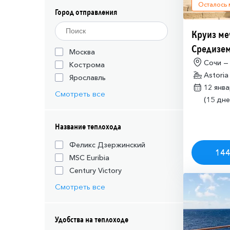
Осталось
Город отправления
Круиз ме
Средизем
Москва
(необход
Сочи —
Кострома
Astoria
разрешен
Ярославль
12 янв
Израиля (
Смотреть все
(15 дне
Название теплохода
Феликс Дзержинский
144
MSC Euribia
Century Victory
Смотреть все
Удобства на теплоходе