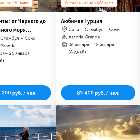
 менее
481
кают
Осталось менее
463
кают
чты: от Черного до
Любимая Турция
ного моря
Сочи — Стамбул — Сочи
Astoria Grande
имо оформлять
 Стамбул — Сочи
06 января—
12 января
 Grande
ие на посещение
(6 дней)
аря—
26 января
ETA-IL)
й)
 200 руб. / чел.
83 400 руб. / чел.